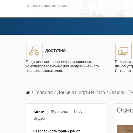
ДОСТУПНО
Подключение наших информационных
Пользоват
комплексов возможно для неограниченного
любом уст
числа пользователей.
Интернет.
Главная
Добыча Нефти И Газа
Основы Те
Осно
Книги
Журналы
НПА
Видео
в промышленности
ции. 2026 год
Безопасность горных работ