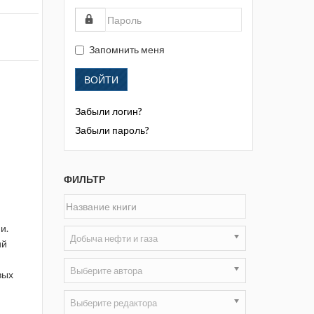
Жизнь замечательных людей
Кузбасса. Информационный
бюллетень
Запомнить меня
Информационный бюллетень
ВОЙТИ
«Охрана труда и промышленная
безопасность»
Забыли логин?
Информационный бюллетень
Забыли пароль?
Федеральной службы по
экологическому, технологическому и
атомному надзору
ФИЛЬТР
Информация и космос
и.
Маркшейдерия и недропользование
Добыча нефти и газа
ий
Маркшейдерский вестник
Выберите автора
вых
Медицина катастроф
Выберите редактора
Минеральные ресурсы России