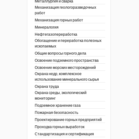
Металлургия и сварка
Механизация геологоразведочных
работ
Механизация горных работ
Минералогия
Нефтегазопереработка
Обогащение и переработка полезных
ископаемых
Общие вопросы горного дела
Освоение подземного пространства
Освоение морских месторождений
Охрана недр, комплексное
использование минерального сырья
Охрана труда
Охрана среды, экологический
мониторинг
Подземное хранение газа
Пожарная безопасность
Проектирование горных предприятий
Проходка горных выработок
Стандартизация и сертификация