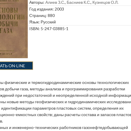
Авторы:
Алиев З.С.
,
Басниев К.С.
,
Кузнецов О.Л.
Год издания: 2003
Страниц: 880
Язык: Русский
ISBN: 5-247-03885-1
АТЬ ON-LINE
ы физические и термогидродинамические основы технологических
ов добычи газа, методы анализа и программирования разработки
ждений при недостаточной и неопределенной исходной информаци
ны новые методы геофизических и гидродинамических исследован
, идентификации параметров пластовых систем, определения их
ционно-емкостных свойств; даны расчеты состава и запасов пласто
в.
чных и инженерно-технических работников газонефтедобывающей