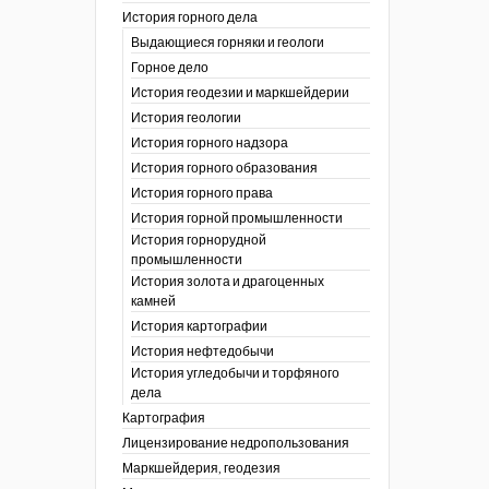
История горного дела
 гг.)
Выдающиеся горняки и геологи
ния графической
Горное дело
История геодезии и маркшейдерии
ты
История геологии
окументы
, глобальное
История горного надзора
История горного образования
ты
История горного права
окументы
История горной промышленности
ийской
История горнорудной
промышленности
бных органов по
История золота и драгоценных
дропользования
камней
адзора
История картографии
убежных стран
История нефтедобычи
История угледобычи и торфяного
дела
Картография
Лицензирование недропользования
Маркшейдерия, геодезия