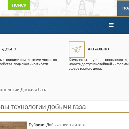
ПОИСК
ПО
УДОБНО
АКТУАЛЬНО
ься нашими комплексами можно на
Комплексы регулярно пополняются, 
ройстве, подключенном к сети
имеете доступ к новейшей информац
сфере горного дела.
хнологии Добычи Газа
вы технологии добычи газа
Рубрики:
Добыча нефти и газа