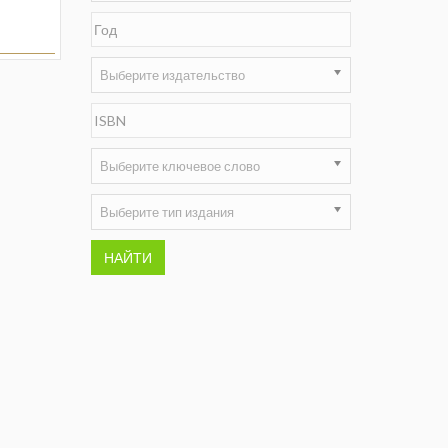
Недропользование XXI век
Нефтегазовые технологии
Выберите издательство
Нефтегазовая вертикаль
НефтьГазПраво
Выберите ключевое слово
Промышленность и безопасность
Выберите тип издания
Разведка и охрана недр
НАЙТИ
Сибирский форум
"События и люди" (газета ОАО
"СУЭК")
Стандарт качества
Сфера. Нефть и газ
Уголь