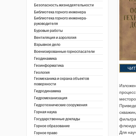
тра по
ы
ции. 2025 год
Безопасность жизнедеятельности
 угольной
кументы
ции. 2024 год
Библиотека горного инженера
зор и контроль в
Библиотека горного инженера-
ции. 2023 год
сть
руководителя
ции. 2022 год
Буровые работы
ы
ора. Ноябрь 2022
Вентиляция и аэрология
пасность
ции. 2021 год
ы
Взрывное дело
ора. Февраль
х работ
Военизированные горноспасатели
ведомости
ы
ции. 2020 год
Геодинамика
 людей Кузбасса.
 полезным
ора. Декабрь
Геоинформатика
ЧИТ
ллетень
Геология
летень «Охрана
 устойчивости
фере
Геомеханика и охрана объектов
я безопасность»
еров, разрезов и
поверхности
вой сфере
Изложен
ллетень
Гидродинамика
ты
по
процесс
тупления
ологическому и
Гидромеханизация
месторо
ы
Гидротехнические сооружения
Приведе
нарушений
ния
Горная наука
скважин
ропользование
е разработки
фильтра
Государственные доклады
ник
флюидо
Горное образование
сторождений
Для нау
Горное право