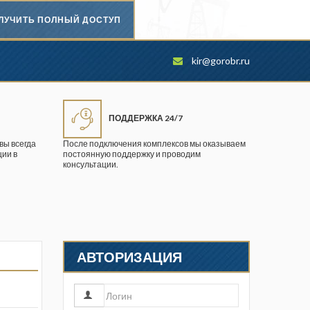
ЛУЧИТЬ ПОЛНЫЙ ДОСТУП
Безопасность труда в
kir@gorobr.ru
промышленности
Вестник научного центра по
безопасности работ в угольной
ПОДДЕРЖКА 24/7
промышленности
вы всегда
После подключения комплексов мы оказываем
ии в
постоянную поддержку и проводим
Горная промышленность
консультации.
Горное дело
Горный журнал
Горный кодекс
АВТОРИЗАЦИЯ
Геопрофи
Горнопромышленные ведомости