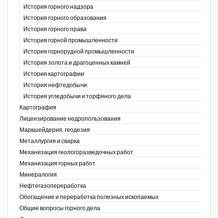
История горного надзора
ганов
История горного образования
История горного права
История горной промышленности
История горнорудной промышленности
История золота и драгоценных камней
История картографии
История нефтедобычи
История угледобычи и торфяного дела
Картография
Лицензирование недропользования
Маркшейдерия, геодезия
Металлургия и сварка
Механизация геологоразведочных работ
Механизация горных работ
Минералогия
Нефтегазопереработка
Обогащение и переработка полезных ископаемых
Общие вопросы горного дела