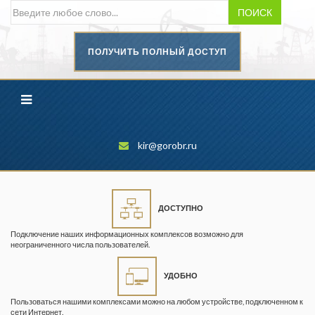
ПОИСК
ПОЛУЧИТЬ ПОЛНЫЙ ДОСТУП
Безопасность труда в
промышленности
Вестник научного центра по
безопасности работ в угольной
промышленности
kir@gorobr.ru
Горная промышленность
Горное дело
ДОСТУПНО
Горный журнал
Подключение наших информационных комплексов возможно для
Горный кодекс
неограниченного числа пользователей.
Геопрофи
УДОБНО
Горнопромышленные ведомости
Пользоваться нашими комплексами можно на любом устройстве, подключенном к
сети Интернет.