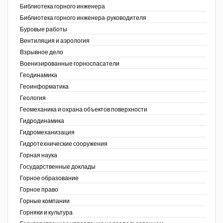
Библиотека горного инженера
Недропользование XXI век
Библиотека горного инженера-руководителя
Буровые работы
Нефтегазовые технологии
Вентиляция и аэрология
Взрывное дело
Нефтегазовая вертикаль
Военизированные горноспасатели
Геодинамика
НефтьГазПраво
Геоинформатика
Промышленность и безопасность
ов,
Геология
ая
Геомеханика и охрана объектов поверхности
Разведка и охрана недр
Гидродинамика
Гидромеханизация
Сибирский форум
Гидротехнические сооружения
"События и люди" (газета ОАО
Горная наука
"СУЭК")
Государственные доклады
Горное образование
Стандарт качества
Горное право
Горные компании
Сфера. Нефть и газ
Горняки и культура
Уголь