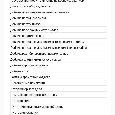
Государственное управление недропользованием
Диагностика оборудования
Уголь Кузбасса
Добыча драгоценных металлов и камней
Добыча нерудного сырья
Химагрегаты
Добыча нефти и газа
Электроэнергия. Передача и
Добыча поделочных материалов
распределение
Добыча подземных вод
Добыча полезных ископаемых открытым способом
Coal People Magazine
Добыча полезных ископаемых подземным способом
Добыча руд чёрных и цветных металлов
PWC
Добыча солей и химического сырья
Добыча стройматериалов
Добыча угля
Землеустройство и кадастр
г.)
Инженерные изыскания
История горного дела
Выдающиеся горняки и геологи
Горное дело
История геодезии и маркшейдерии
История геологии