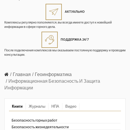
Жизнь замечательных людей
Кузбасса. Информационный
АКТУАЛЬНО
бюллетень
Комплексы регулярно пополняются, вы всегда имеете доступ к новейшей
информации в сфере горного дела.
Информационный бюллетень
«Охрана труда и промышленная
ПОДДЕРЖКА 24/7
безопасность»
После подключения комплексов мы оказываем постоянную поддержку и проводим
Информационный бюллетень
консультации.
Федеральной службы по
экологическому, технологическому и
атомному надзору
Главная
Геоинформатика
Информационная Безопасность И Защита
Информация и космос
Информации
Маркшейдерия и недропользование
Книги
Журналы
НПА
Видео
Маркшейдерский вестник
Медицина катастроф
Безопасность горных работ
Безопасность жизнедеятельности
Минеральные ресурсы России