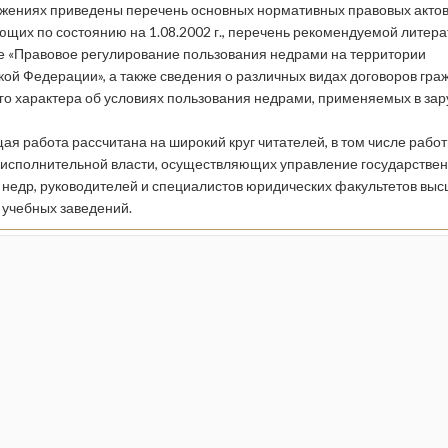
жениях приведены перечень основных нормативных правовых актов
ющих по состоянию на 1.08.2002 г., перечень рекомендуемой литера
е «Правовое регулирование пользования недрами на территории
кой Федерации», а также сведения о различных видах договоров гра
го характера об условиях пользования недрами, применяемых в за
ая работа рассчитана на широкий круг читателей, в том числе рабо
 исполнительной власти, осуществляющих управление государстве
недр, руководителей и специалистов юридических факультетов выс
 учебных заведений.