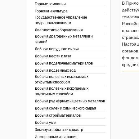
ы России
В Прило
Горные компании
I век
кументы
действу
Горняки и культура
ных работ
огии
тематик
Государственное управление
ы
аль
недропользованием
Российс
в
Диагностика оборудования
правово
Добыча драгоценных металлов и
странах.
езопасность
камней
ы
Настоящ
др
Добыча нерудного сырья
кументы
органов
Добыча нефти и газа
х выработок, меры
фондом 
зета ОАО "СУЭК")
Добыча поделочных материалов
сные зоны
средних
ы
Добыча подземных вод
Добыча полезных ископаемых
кументы
открытым способом
боты
Добыча полезных ископаемых
ы
подземным способом
кументы
едача и
Добыча руд чёрных и цветных металлов
ные ископаемые
Добыча солей и химического сырья
 сырье
Добыча стройматериалов
Добыча угля
ты
Землеустройство и кадастр
окументы
Инженерные изыскания
отвода земель