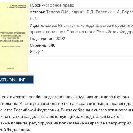
Рубрики:
Горное право
Авторы:
Теплов О.М.
,
Клюкин Б.Д.
,
Толстых Н.И.
,
Вере
Н.В.
Издательство:
Институт законодательства и сравнит
правоведения при Правительстве Российской Феде
Год издания: 2002
Страниц: 348
Язык: *
АТЬ ON-LINE
практическое пособие подготовлено сотрудниками отдела горного
ательства Института законодательства и сравнительного правоведе
льстве Российской Федерации. В нем собраны и систематизированы
и на стати и разделы соответствующих законодательных актов)
вные правила, регулирующие пользование недрами на территории
кой Федерации.