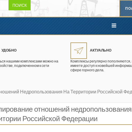
ПОИСК
ПО
УДОБНО
АКТУАЛЬНО
ься нашими комплексами можно на
Комплексы регулярно пополняются, 
ройстве, подключенном к сети
имеете доступ к новейшей информац
сфере горного дела.
ношений Недропользования На Территории Российской Фе
лирование отношений недропользования
итории Российской Федерации