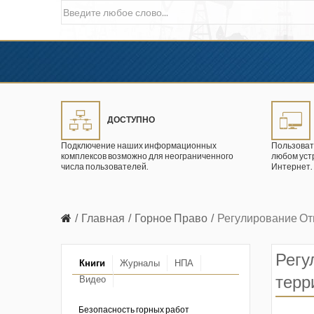
ДОСТУПНО
Подключение наших информационных
Пользоват
комплексов возможно для неограниченного
любом уст
числа пользователей.
Интернет.
Главная
Горное Право
Регулирование От
Регу
Книги
Журналы
НПА
терр
Видео
в промышленности
ции. 2026 год
Безопасность горных работ