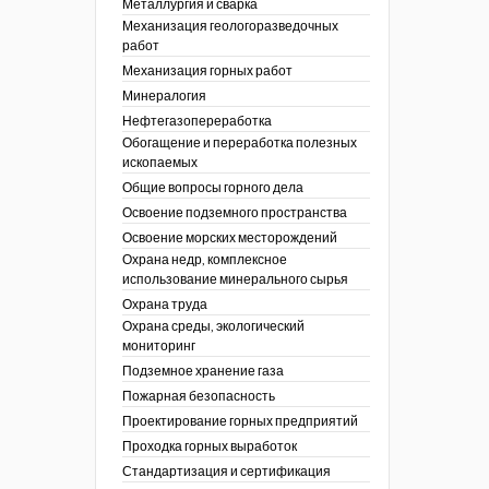
Металлургия и сварка
Механизация геологоразведочных
работ
Механизация горных работ
Минералогия
Нефтегазопереработка
Обогащение и переработка полезных
ископаемых
Общие вопросы горного дела
Освоение подземного пространства
Освоение морских месторождений
Охрана недр, комплексное
использование минерального сырья
Охрана труда
Охрана среды, экологический
мониторинг
Подземное хранение газа
Пожарная безопасность
Проектирование горных предприятий
Проходка горных выработок
Стандартизация и сертификация