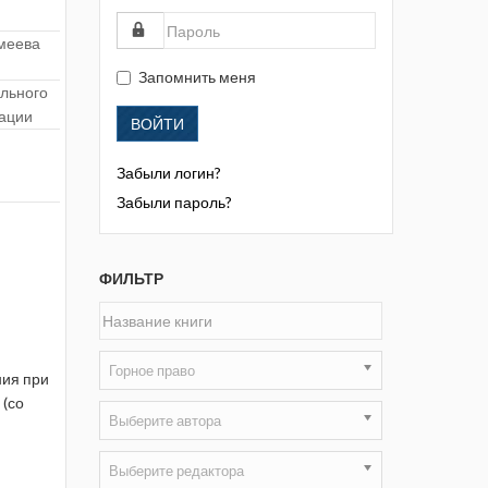
Жизнь замечательных людей
меева
Кузбасса. Информационный
бюллетень
Запомнить меня
ельного
Информационный бюллетень
рации
ВОЙТИ
«Охрана труда и промышленная
безопасность»
Забыли логин?
Информационный бюллетень
Забыли пароль?
Федеральной службы по
экологическому, технологическому и
атомному надзору
ФИЛЬТР
Информация и космос
Маркшейдерия и недропользование
Горное право
ния при
Маркшейдерский вестник
 (со
Выберите автора
Медицина катастроф
Выберите редактора
Минеральные ресурсы России