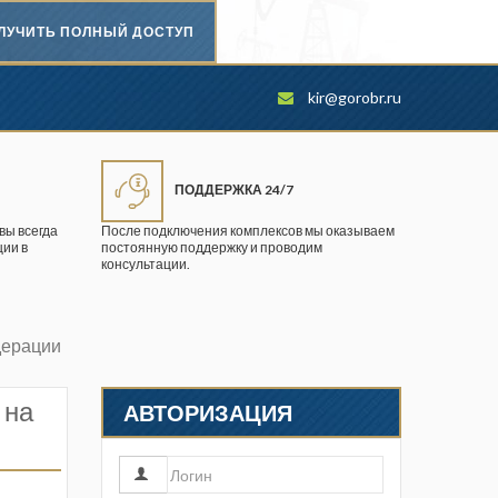
ЛУЧИТЬ ПОЛНЫЙ ДОСТУП
Безопасность труда в
kir@gorobr.ru
промышленности
Вестник научного центра по
безопасности работ в угольной
ПОДДЕРЖКА 24/7
промышленности
вы всегда
После подключения комплексов мы оказываем
ии в
постоянную поддержку и проводим
Горная промышленность
консультации.
Горное дело
дерации
Горный журнал
Горный кодекс
 на
АВТОРИЗАЦИЯ
Геопрофи
Горнопромышленные ведомости