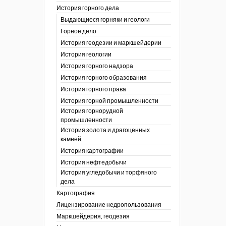
История горного дела
 гг.)
Выдающиеся горняки и геологи
ния графической
Горное дело
История геодезии и маркшейдерии
ты
История геологии
окументы
, глобальное
История горного надзора
История горного образования
ты
История горного права
окументы
История горной промышленности
ийской
История горнорудной
промышленности
бных органов по
История золота и драгоценных
дропользования
камней
адзора
История картографии
убежных стран
История нефтедобычи
История угледобычи и торфяного
дела
Картография
Лицензирование недропользования
Маркшейдерия, геодезия