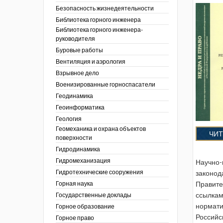
тра по
ы
ции. 2025 год
Безопасность жизнедеятельности
 угольной
кументы
ции. 2024 год
Библиотека горного инженера
зор и контроль в
Библиотека горного инженера-
ции. 2023 год
сть
руководителя
ции. 2022 год
Буровые работы
ы
ора. Ноябрь 2022
Вентиляция и аэрология
пасность
ции. 2021 год
ы
Взрывное дело
ора. Февраль
х работ
Военизированные горноспасатели
ведомости
ы
ции. 2020 год
Геодинамика
 людей Кузбасса.
 полезным
ора. Декабрь
Геоинформатика
ллетень
Геология
летень «Охрана
 устойчивости
фере
Геомеханика и охрана объектов
я безопасность»
ЧИТ
еров, разрезов и
поверхности
вой сфере
ллетень
Гидродинамика
ты
по
тупления
ологическому и
Гидромеханизация
Научно-
ы
Гидротехнические сооружения
законод
нарушений
ния
Горная наука
Правите
ропользование
е разработки
ссылкам
Государственные доклады
ник
нормати
Горное образование
сторождений
Российс
Горное право