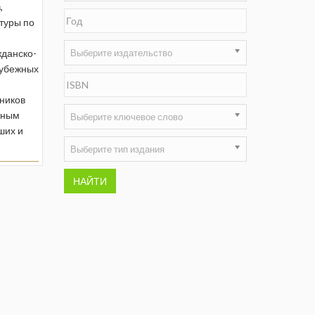
,
туры по
Недропользование XXI век
Нефтегазовые технологии
жданско-
Выберите издательство
рубежных
Нефтегазовая вертикаль
тников
НефтьГазПраво
нным
Выберите ключевое слово
ших и
Промышленность и безопасность
Выберите тип издания
Разведка и охрана недр
НАЙТИ
Сибирский форум
"События и люди" (газета ОАО
"СУЭК")
Стандарт качества
Сфера. Нефть и газ
Уголь