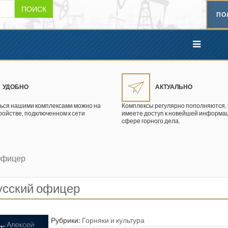
ПОИСК
ПО
УДОБНО
АКТУАЛЬНО
ься нашими комплексами можно на
Комплексы регулярно пополняются, 
ройстве, подключенном к сети
имеете доступ к новейшей информац
сфере горного дела.
 Офицер
русский офицер
Рубрики:
Горняки и культура