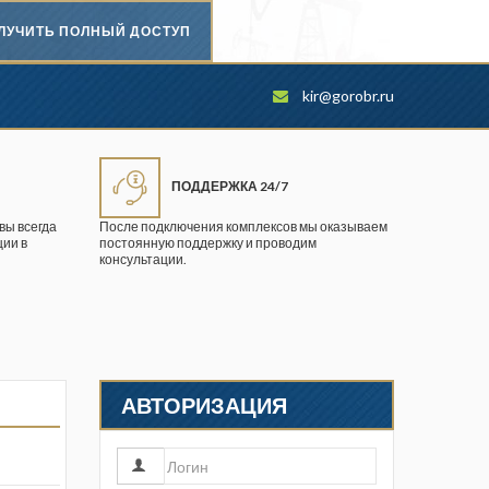
ЛУЧИТЬ ПОЛНЫЙ ДОСТУП
Безопасность труда в
kir@gorobr.ru
промышленности
Вестник научного центра по
безопасности работ в угольной
ПОДДЕРЖКА 24/7
промышленности
вы всегда
После подключения комплексов мы оказываем
ии в
постоянную поддержку и проводим
Горная промышленность
консультации.
Горное дело
Горный журнал
Горный кодекс
АВТОРИЗАЦИЯ
Геопрофи
Горнопромышленные ведомости