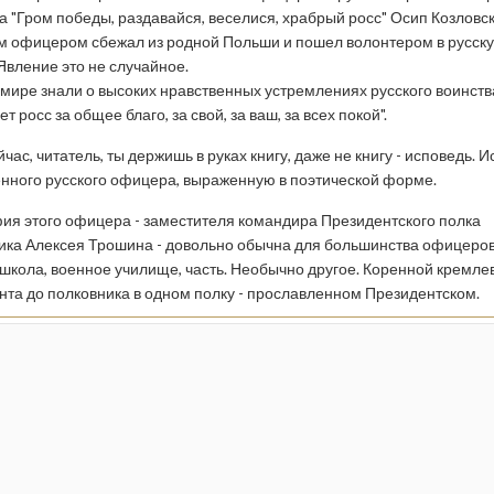
а "Гром победы, раздавайся, веселися, храбрый росс" Осип Козловс
 офицером сбежал из родной Польши и пошел волонтером в русск
Явление это не случайное.
 мире знали о высоких нравственных устремлениях русского воинства
ет росс за общее благо, за свой, за ваш, за всех покой".
йчас, читатель, ты держишь в руках книгу, даже не книгу - исповедь. 
нного русского офицера, выраженную в поэтической форме.
ия этого офицера - заместителя командира Президентского полка
ика Алексея Трошина - довольно обычна для большинства офицеро
 школа, военное училище, часть. Необычно другое. Коренной кремле
нта до полковника в одном полку - прославленном Президентском.