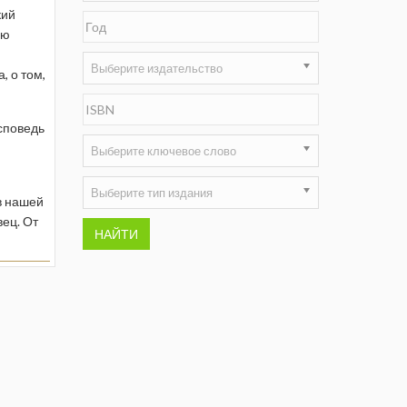
кий
Недропользование XXI век
ую
Нефтегазовые технологии
Выберите издательство
, о том,
Нефтегазовая вертикаль
Исповедь
НефтьГазПраво
Выберите ключевое слово
Промышленность и безопасность
Выберите тип издания
в нашей
Разведка и охрана недр
вец. От
НАЙТИ
Сибирский форум
"События и люди" (газета ОАО
"СУЭК")
Стандарт качества
Сфера. Нефть и газ
Уголь