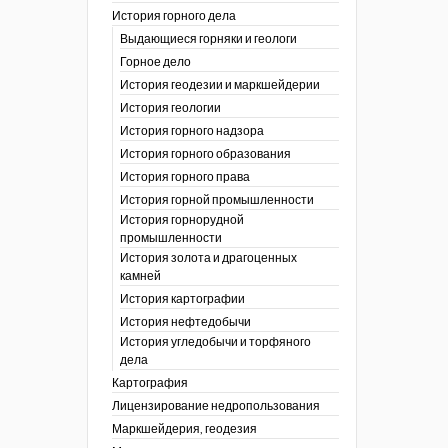
История горного дела
 гг.)
Выдающиеся горняки и геологи
ния графической
Горное дело
История геодезии и маркшейдерии
ты
История геологии
окументы
, глобальное
История горного надзора
История горного образования
ты
История горного права
окументы
История горной промышленности
ийской
История горнорудной
промышленности
бных органов по
История золота и драгоценных
дропользования
камней
адзора
История картографии
убежных стран
История нефтедобычи
История угледобычи и торфяного
дела
Картография
Лицензирование недропользования
Маркшейдерия, геодезия