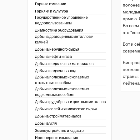
ы России
Горные компании
полонез
I век
кументы
Горняки и культура
молодым
ных работ
огии
Государственное управление
армию. 
ы
аль
недропользованием
Во всем
в
Диагностика оборудования
что "вою
Добыча драгоценных металлов и
езопасность
камней
ы
Вот и се
др
Добыча нерудного сырья
кументы
совреме
Добыча нефти и газа
х выработок, меры
зета ОАО "СУЭК")
Биограф
Добыча поделочных материалов
сные зоны
полковн
ы
Добыча подземных вод
страны:
Добыча полезных ископаемых
кументы
открытым способом
лейтена
боты
Добыча полезных ископаемых
ы
подземным способом
кументы
едача и
Добыча руд чёрных и цветных металлов
ные ископаемые
Добыча солей и химического сырья
 сырье
Добыча стройматериалов
Добыча угля
ты
Землеустройство и кадастр
окументы
Инженерные изыскания
отвода земель