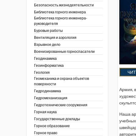
тра по
ы
ции. 2025 год
Безопасность жизнедеятельности
 угольной
кументы
ции. 2024 год
Библиотека горного инженера
зор и контроль в
Библиотека горного инженера-
ции. 2023 год
сть
руководителя
ции. 2022 год
Буровые работы
ы
ора. Ноябрь 2022
Вентиляция и аэрология
пасность
ции. 2021 год
ы
Взрывное дело
ора. Февраль
х работ
Военизированные горноспасатели
ведомости
ы
ции. 2020 год
Геодинамика
 людей Кузбасса.
 полезным
ора. Декабрь
Геоинформатика
ллетень
ЧИТ
Геология
летень «Охрана
 устойчивости
фере
Геомеханика и охрана объектов
я безопасность»
еров, разрезов и
поверхности
вой сфере
ллетень
Армия, 
Гидродинамика
ты
по
тупления
художес
ологическому и
Гидромеханизация
скульпто
ы
Гидротехнические сооружения
нарушений
ния
Горная наука
Наша ар
ропользование
е разработки
Государственные доклады
учебных
ник
Горное образование
швейцар
сторождений
Горное право
авторит