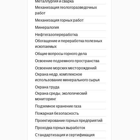
Металлургия и сварка
Механизация геологоразведочных
работ
Механизация горных работ
Минералогия
Нефтегазопереработка
Обогащение и переработка полезных
ископаемых
Общие вопросы горного дела
Освоение подземного пространства
Освоение морских месторождений
Охрана недр, комплексное
использование минерального сырья
Охрана труда
Охрана среды, экологический
мониторинг
Подземное хранение газа
Пожарная безопасность
Проектирование горных предприятий
Проходка горных выработок
Стандартизация и сертификация