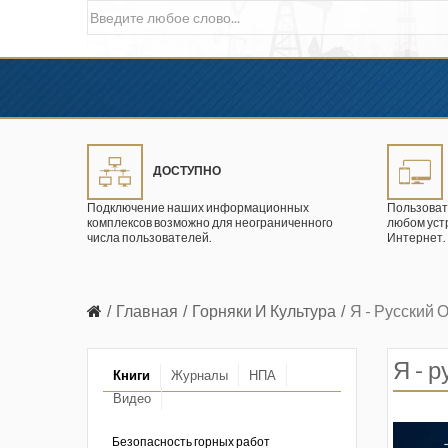
ДОСТУПНО
Подключение наших информационных
Пользоват
комплексов возможно для неограниченного
любом уст
числа пользователей.
Интернет.
Главная
Горняки И Культура
Я - Русский
Я - 
Книги
Журналы
НПА
Видео
в промышленности
ции. 2026 год
Безопасность горных работ