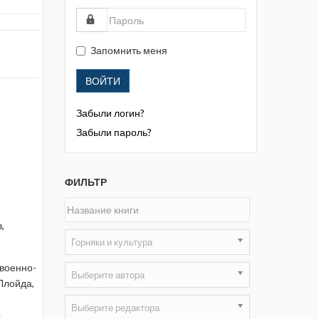
Жизнь замечательных людей
Кузбасса. Информационный
бюллетень
Запомнить меня
Информационный бюллетень
ВОЙТИ
«Охрана труда и промышленная
безопасность»
Забыли логин?
Информационный бюллетень
Забыли пароль?
Федеральной службы по
экологическому, технологическому и
атомному надзору
ФИЛЬТР
Информация и космос
,
Маркшейдерия и недропользование
Горняки и культура
Маркшейдерский вестник
 военно-
Выберите автора
Ллойда,
Медицина катастроф
Выберите редактора
р
Минеральные ресурсы России