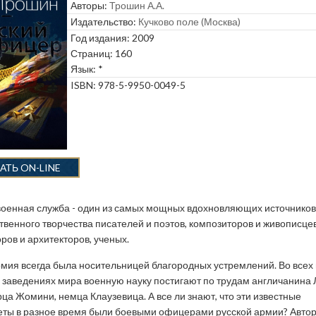
Авторы:
Трошин А.А.
Издательство:
Кучково поле (Москва)
Год издания: 2009
Страниц: 160
Язык: *
ISBN: 978-5-9950-0049-5
АТЬ ON-LINE
военная служба - один из самых мощных вдохновляющих источников
твенного творчества писателей и поэтов, композиторов и живописцев
ров и архитекторов, ученых.
мия всегда была носительницей благородных устремлений. Во всех
 заведениях мира военную науку постигают по трудам англичанина 
ца Жомини, немца Клаузевица. А все ли знают, что эти известные
еты в разное время были боевыми офицерами русской армии? Авто