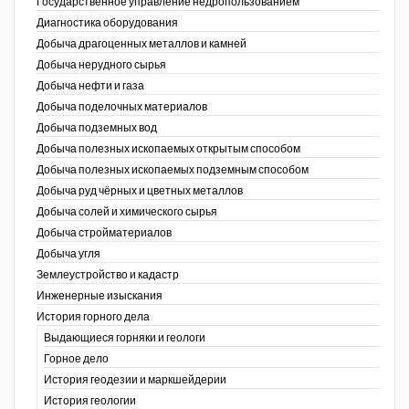
Государственное управление недропользованием
Диагностика оборудования
Уголь Кузбасса
Добыча драгоценных металлов и камней
Добыча нерудного сырья
Химагрегаты
Добыча нефти и газа
Электроэнергия. Передача и
Добыча поделочных материалов
распределение
Добыча подземных вод
Добыча полезных ископаемых открытым способом
Coal People Magazine
Добыча полезных ископаемых подземным способом
Добыча руд чёрных и цветных металлов
PWC
Добыча солей и химического сырья
Добыча стройматериалов
Добыча угля
Землеустройство и кадастр
г.)
Инженерные изыскания
История горного дела
Выдающиеся горняки и геологи
Горное дело
История геодезии и маркшейдерии
История геологии