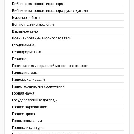
Библиотека горного инженера
Недропользование XXI век
Библиотека горного инженера-руководителя
Буровые работы
Нефтегазовые технологии
Вентиляция и аэрология
Взрывное дело
Нефтегазовая вертикаль
Военизированные горноспасатели
Геодинамика
НефтьГазПраво
Геоинформатика
Промышленность и безопасность
ов,
Геология
ая
Геомеханика и охрана объектов поверхности
Разведка и охрана недр
Гидродинамика
Гидромеханизация
Сибирский форум
Гидротехнические сооружения
"События и люди" (газета ОАО
Горная наука
"СУЭК")
Государственные доклады
Горное образование
Стандарт качества
Горное право
Горные компании
Сфера. Нефть и газ
Горняки и культура
Уголь