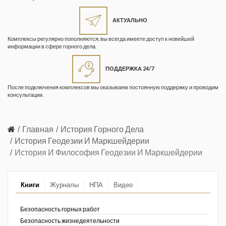
Жизнь замечательных людей
Кузбасса. Информационный
АКТУАЛЬНО
бюллетень
Комплексы регулярно пополняются, вы всегда имеете доступ к новейшей
информации в сфере горного дела.
Информационный бюллетень
«Охрана труда и промышленная
ПОДДЕРЖКА 24/7
безопасность»
После подключения комплексов мы оказываем постоянную поддержку и проводим
Информационный бюллетень
консультации.
Федеральной службы по
экологическому, технологическому и
атомному надзору
Главная
История Горного Дела
История Геодезии И Маркшейдерии
Информация и космос
История И Философия Геодезии И Маркшейдерии
Маркшейдерия и недропользование
Книги
Журналы
НПА
Видео
Маркшейдерский вестник
Медицина катастроф
Безопасность горных работ
Безопасность жизнедеятельности
Минеральные ресурсы России