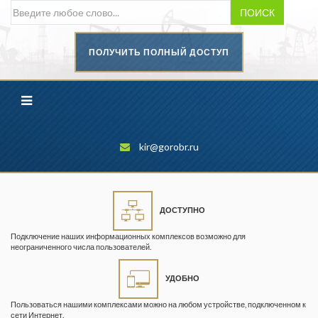
ПОИСК
ПОЛУЧИТЬ ПОЛНЫЙ ДОСТУП
Безопасность труда в
промышленности
Вестник научного центра по
безопасности работ в угольной
промышленности
kir@gorobr.ru
Горная промышленность
Горное дело
ДОСТУПНО
Горный журнал
Подключение наших информационных комплексов возможно для
Горный кодекс
неограниченного числа пользователей.
Геопрофи
УДОБНО
Горнопромышленные ведомости
Пользоваться нашими комплексами можно на любом устройстве, подключенном к
сети Интернет.