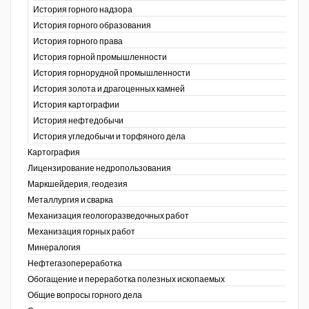
История горного надзора
ганов
История горного образования
История горного права
История горной промышленности
История горнорудной промышленности
История золота и драгоценных камней
История картографии
История нефтедобычи
История угледобычи и торфяного дела
Картография
Лицензирование недропользования
Маркшейдерия, геодезия
Металлургия и сварка
Механизация геологоразведочных работ
Механизация горных работ
Минералогия
Нефтегазопереработка
Обогащение и переработка полезных ископаемых
Общие вопросы горного дела