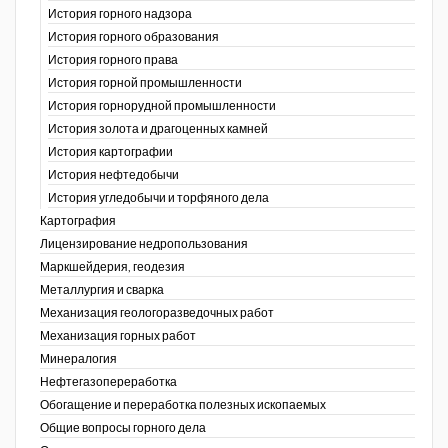
История горного надзора
ганов
История горного образования
История горного права
История горной промышленности
История горнорудной промышленности
История золота и драгоценных камней
История картографии
История нефтедобычи
История угледобычи и торфяного дела
Картография
Лицензирование недропользования
Маркшейдерия, геодезия
Металлургия и сварка
Механизация геологоразведочных работ
Механизация горных работ
Минералогия
Нефтегазопереработка
Обогащение и переработка полезных ископаемых
Общие вопросы горного дела