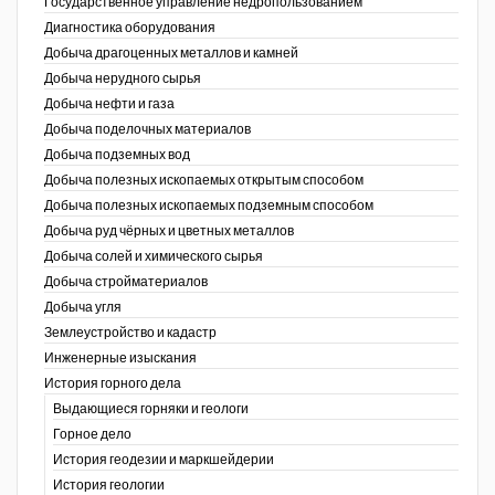
Государственное управление недропользованием
Диагностика оборудования
Уголь Кузбасса
Добыча драгоценных металлов и камней
Добыча нерудного сырья
Химагрегаты
Добыча нефти и газа
Электроэнергия. Передача и
Добыча поделочных материалов
распределение
Добыча подземных вод
Добыча полезных ископаемых открытым способом
Coal People Magazine
Добыча полезных ископаемых подземным способом
Добыча руд чёрных и цветных металлов
PWC
Добыча солей и химического сырья
Добыча стройматериалов
Добыча угля
Землеустройство и кадастр
г.)
Инженерные изыскания
История горного дела
Выдающиеся горняки и геологи
Горное дело
История геодезии и маркшейдерии
История геологии