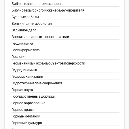
Библиотека горного инженера
Недропользование XXI век
Библиотека горного инженера-руководителя
Буровые работы
Нефтегазовые технологии
Вентиляция и аэрология
Взрывное дело
Нефтегазовая вертикаль
Военизированные горноспасатели
Геодинамика
НефтьГазПраво
Геоинформатика
Промышленность и безопасность
ов,
Геология
ая
Геомеханика и охрана объектов поверхности
Разведка и охрана недр
Гидродинамика
Гидромеханизация
Сибирский форум
Гидротехнические сооружения
"События и люди" (газета ОАО
Горная наука
"СУЭК")
Государственные доклады
Горное образование
Стандарт качества
Горное право
Горные компании
Сфера. Нефть и газ
Горняки и культура
Уголь