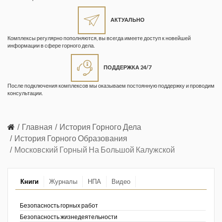
Жизнь замечательных людей
Кузбасса. Информационный
АКТУАЛЬНО
бюллетень
Комплексы регулярно пополняются, вы всегда имеете доступ к новейшей
информации в сфере горного дела.
Информационный бюллетень
«Охрана труда и промышленная
ПОДДЕРЖКА 24/7
безопасность»
После подключения комплексов мы оказываем постоянную поддержку и проводим
Информационный бюллетень
консультации.
Федеральной службы по
экологическому, технологическому и
атомному надзору
Главная
История Горного Дела
История Горного Образования
Информация и космос
Московский Горный На Большой Калужской
Маркшейдерия и недропользование
Книги
Журналы
НПА
Видео
Маркшейдерский вестник
Медицина катастроф
Безопасность горных работ
Безопасность жизнедеятельности
Минеральные ресурсы России