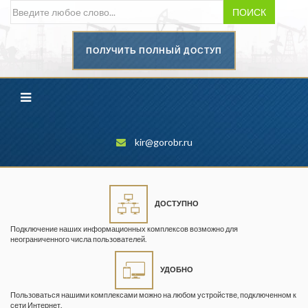
ПОИСК
ПОЛУЧИТЬ ПОЛНЫЙ ДОСТУП
Безопасность труда в
промышленности
Вестник научного центра по
безопасности работ в угольной
промышленности
kir@gorobr.ru
Горная промышленность
Горное дело
ДОСТУПНО
Горный журнал
Подключение наших информационных комплексов возможно для
Горный кодекс
неограниченного числа пользователей.
Геопрофи
УДОБНО
Горнопромышленные ведомости
Пользоваться нашими комплексами можно на любом устройстве, подключенном к
сети Интернет.