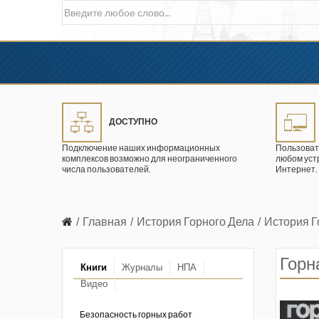
ДОСТУПНО
Подключение наших информационных
Пользоват
комплексов возможно для неограниченного
любом уст
числа пользователей.
Интернет.
Главная
История Горного Дела
История 
Горн
Книги
Журналы
НПА
Видео
в промышленности
ции. 2026 год
Безопасность горных работ