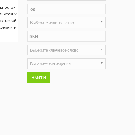
ностей,
Недропользование XXI век
гических
ду своей
Нефтегазовые технологии
Выберите издательство
 Земли и
Нефтегазовая вертикаль
НефтьГазПраво
Выберите ключевое слово
Промышленность и безопасность
Выберите тип издания
Разведка и охрана недр
НАЙТИ
Сибирский форум
"События и люди" (газета ОАО
"СУЭК")
Стандарт качества
Сфера. Нефть и газ
Уголь