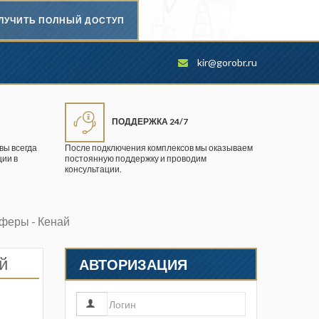
ЛУЧИТЬ ПОЛНЫЙ ДОСТУП
Безопасность труда в
kir@gorobr.ru
промышленности
Вестник научного центра по
безопасности работ в угольной
ПОДДЕРЖКА 24/7
промышленности
вы всегда
После подключения комплексов мы оказываем
ии в
постоянную поддержку и проводим
Горная промышленность
консультации.
Горное дело
сферы - Кенай
Горный журнал
Горный кодекс
й
АВТОРИЗАЦИЯ
Геопрофи
Горнопромышленные ведомости