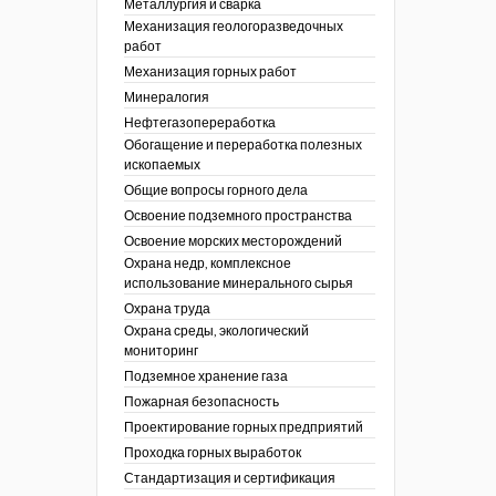
Металлургия и сварка
Механизация геологоразведочных
работ
Механизация горных работ
Минералогия
Нефтегазопереработка
Обогащение и переработка полезных
ископаемых
Общие вопросы горного дела
Освоение подземного пространства
Освоение морских месторождений
Охрана недр, комплексное
использование минерального сырья
Охрана труда
Охрана среды, экологический
мониторинг
Подземное хранение газа
Пожарная безопасность
Проектирование горных предприятий
Проходка горных выработок
Стандартизация и сертификация