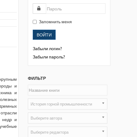
Жизнь замечательных людей
Кузбасса. Информационный
бюллетень
Запомнить меня
Информационный бюллетень
ВОЙТИ
«Охрана труда и промышленная
безопасность»
Забыли логин?
Информационный бюллетень
Забыли пароль?
Федеральной службы по
экологическому, технологическому и
атомному надзору
ФИЛЬТР
 крупным
породы и
Информация и космос
хника и
полезных
Маркшейдерия и недропользование
История горной промышленности
дземных
Маркшейдерский вестник
 отрасли
Выберите автора
а недр и
Медицина катастроф
 учебные
Выберите редактора
Минеральные ресурсы России