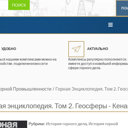
ПОИСК
ПО
УДОБНО
АКТУАЛЬНО
ься нашими комплексами можно на
Комплексы регулярно пополняются, 
ройстве, подключенном к сети
имеете доступ к новейшей информац
сфере горного дела.
Горной Промышленности
Горная Энциклопедия. Том 2. Гео
ая энциклопедия. Том 2. Геосферы - Кена
Рубрики:
История горного дела
,
История горной