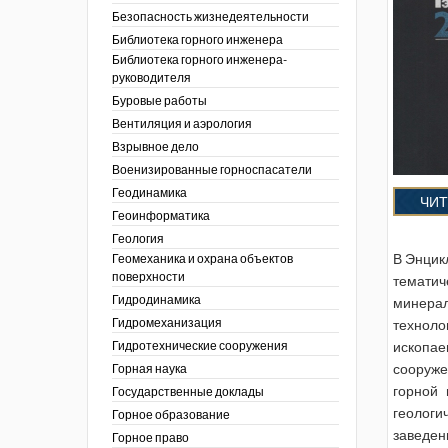
тра по
ы
ции. 2025 год
Безопасность жизнедеятельности
 угольной
кументы
ции. 2024 год
Библиотека горного инженера
зор и контроль в
Библиотека горного инженера-
ции. 2023 год
сть
руководителя
ции. 2022 год
Буровые работы
ы
ора. Ноябрь 2022
Вентиляция и аэрология
пасность
ции. 2021 год
ы
Взрывное дело
ора. Февраль
х работ
Военизированные горноспасатели
ведомости
ы
ции. 2020 год
Геодинамика
ЧИТ
 людей Кузбасса.
 полезным
ора. Декабрь
Геоинформатика
ллетень
Геология
летень «Охрана
 устойчивости
фере
В Энцик
Геомеханика и охрана объектов
я безопасность»
еров, разрезов и
поверхности
вой сфере
тематич
ллетень
Гидродинамика
ты
по
минера
тупления
ологическому и
Гидромеханизация
техноло
ы
Гидротехнические сооружения
ископа
нарушений
ния
сооруже
Горная наука
ропользование
е разработки
горной 
Государственные доклады
ник
геологи
Горное образование
сторождений
заведен
Горное право