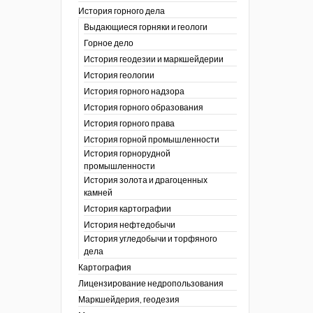
История горного дела
 гг.)
Выдающиеся горняки и геологи
ния графической
Горное дело
История геодезии и маркшейдерии
ты
История геологии
окументы
, глобальное
История горного надзора
История горного образования
ты
История горного права
окументы
История горной промышленности
ийской
История горнорудной
промышленности
бных органов по
История золота и драгоценных
дропользования
камней
адзора
История картографии
убежных стран
История нефтедобычи
История угледобычи и торфяного
дела
Картография
Лицензирование недропользования
Маркшейдерия, геодезия