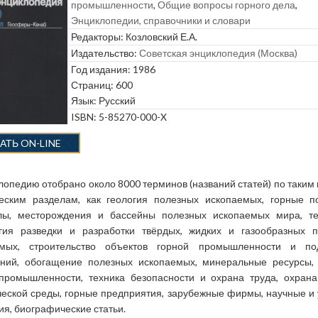
промышленности
,
Общие вопросы горного дела
,
Энциклопедии, справочники и словари
Редакторы:
Козловский Е.А.
Издательство:
Советская энциклопедия (Москва)
Год издания: 1986
Страниц: 600
Язык: Русский
ISBN: 5-85270-000-X
АТЬ ON-LINE
лопедию отобрано около 8000 терминов (названий статей) по таким
еским разделам, как геология полезных ископаемых, горные 
лы, месторождения и бассейны полезных ископаемых мира, те
гия разведки и разработки твёрдых, жидких и газообразных 
емых, строительство объектов горной промышленности и по
ний, обогащение полезных ископаемых, минеральные ресурсы,
промышленности, техника безопасности и охрана труда, охран
ческой среды, горные предприятия, зарубежные фирмы, научные и
ия, биографические статьи.