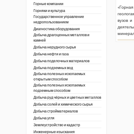
ы России
Горные компании
«Горна
I век
кументы
Горняки и культура
геолога
ных работ
огии
Государственное управление
вузов и
ы
аль
недропользованием
деятель
в
Диагностика оборудования
минерал
Добыча драгоценных металлов и
езопасность
камней
ы
др
Добыча нерудного сырья
кументы
Добыча нефти и газа
х выработок, меры
зета ОАО "СУЭК")
Добыча поделочных материалов
сные зоны
ы
Добыча подземных вод
Добыча полезных ископаемых
кументы
открытым способом
боты
Добыча полезных ископаемых
ы
подземным способом
кументы
едача и
Добыча руд чёрных и цветных металлов
ные ископаемые
Добыча солей и химического сырья
 сырье
Добыча стройматериалов
Добыча угля
ты
Землеустройство и кадастр
окументы
Инженерные изыскания
отвода земель