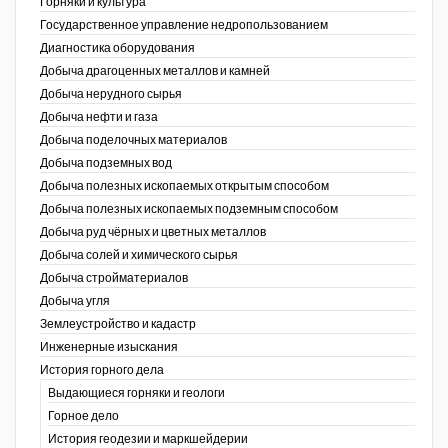
Горняки и культура
Государственное управление недропользованием
Уголь Кузбасса
Диагностика оборудования
Добыча драгоценных металлов и камней
Химагрегаты
Добыча нерудного сырья
Электроэнергия. Передача и
Добыча нефти и газа
распределение
Добыча поделочных материалов
Добыча подземных вод
Coal People Magazine
Добыча полезных ископаемых открытым способом
Добыча полезных ископаемых подземным способом
PWC
Добыча руд чёрных и цветных металлов
Добыча солей и химического сырья
Добыча стройматериалов
Добыча угля
Землеустройство и кадастр
г.)
Инженерные изыскания
История горного дела
Выдающиеся горняки и геологи
Горное дело
История геодезии и маркшейдерии