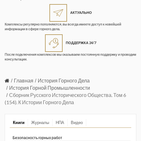
Жизнь замечательных людей
Кузбасса. Информационный
АКТУАЛЬНО
бюллетень
Комплексы регулярно пополняются, вы всегда имеете доступ к новейшей
информации в сфере горного дела.
Информационный бюллетень
«Охрана труда и промышленная
ПОДДЕРЖКА 24/7
безопасность»
После подключения комплексов мы оказываем постоянную поддержку и проводим
Информационный бюллетень
консультации.
Федеральной службы по
экологическому, технологическому и
атомному надзору
Главная
История Горного Дела
История Горной Промышленности
Информация и космос
Сборник Русского Исторического Общества. Том 6
(154). К Истории Горного Дела
Маркшейдерия и недропользование
Маркшейдерский вестник
Книги
Журналы
НПА
Видео
Медицина катастроф
Безопасность горных работ
Минеральные ресурсы России