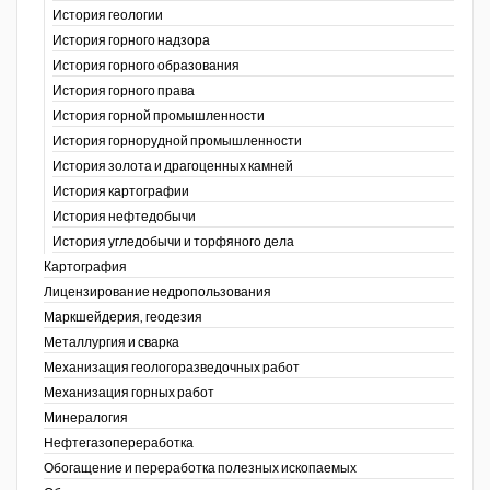
История геологии
История горного надзора
ганов
История горного образования
История горного права
История горной промышленности
История горнорудной промышленности
История золота и драгоценных камней
История картографии
История нефтедобычи
История угледобычи и торфяного дела
Картография
Лицензирование недропользования
Маркшейдерия, геодезия
Металлургия и сварка
Механизация геологоразведочных работ
Механизация горных работ
Минералогия
Нефтегазопереработка
Обогащение и переработка полезных ископаемых