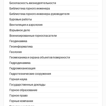
Безопасность жизнедеятельности
Недропользование XXI век
Библиотека горного инженера
Библиотека горного инженера-руководителя
Нефтегазовые технологии
Буровые работы
Вентиляция и аэрология
Нефтегазовая вертикаль
Взрывное дело
Военизированные горноспасатели
НефтьГазПраво
Геодинамика
Промышленность и безопасность
Геоинформатика
ов,
Геология
ая
Разведка и охрана недр
Геомеханика и охрана объектов поверхности
Гидродинамика
Сибирский форум
Гидромеханизация
"События и люди" (газета ОАО
Гидротехнические сооружения
"СУЭК")
Горная наука
Государственные доклады
Стандарт качества
Горное образование
Горное право
Сфера. Нефть и газ
Горные компании
Уголь