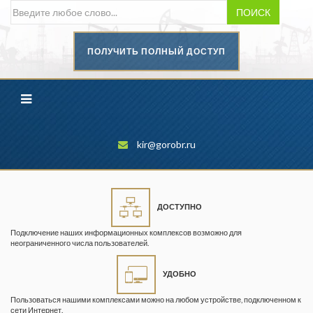
ПОИСК
ПОЛУЧИТЬ ПОЛНЫЙ ДОСТУП
Безопасность труда в
промышленности
Вестник научного центра по
безопасности работ в угольной
промышленности
kir@gorobr.ru
Горная промышленность
Горное дело
ДОСТУПНО
Горный журнал
Подключение наших информационных комплексов возможно для
Горный кодекс
неограниченного числа пользователей.
Геопрофи
УДОБНО
Горнопромышленные ведомости
Пользоваться нашими комплексами можно на любом устройстве, подключенном к
сети Интернет.