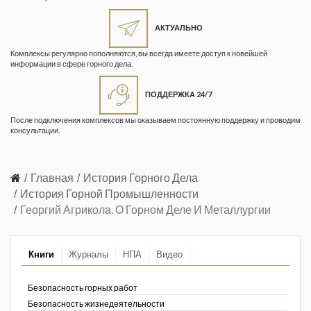
Жизнь замечательных людей
Кузбасса. Информационный
АКТУАЛЬНО
бюллетень
Комплексы регулярно пополняются, вы всегда имеете доступ к новейшей
информации в сфере горного дела.
Информационный бюллетень
«Охрана труда и промышленная
ПОДДЕРЖКА 24/7
безопасность»
После подключения комплексов мы оказываем постоянную поддержку и проводим
Информационный бюллетень
консультации.
Федеральной службы по
экологическому, технологическому и
атомному надзору
Главная
История Горного Дела
История Горной Промышленности
Информация и космос
Георгий Агрикола. О Горном Деле И Металлургии
Маркшейдерия и недропользование
Книги
Журналы
НПА
Видео
Маркшейдерский вестник
Медицина катастроф
Безопасность горных работ
Безопасность жизнедеятельности
Минеральные ресурсы России