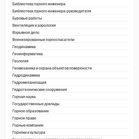
Библиотека горного инженера
Недропользование XXI век
Библиотека горного инженера-руководителя
Буровые работы
Нефтегазовые технологии
Вентиляция и аэрология
Взрывное дело
Нефтегазовая вертикаль
Военизированные горноспасатели
Геодинамика
НефтьГазПраво
Геоинформатика
Промышленность и безопасность
ов,
Геология
ая
Геомеханика и охрана объектов поверхности
Разведка и охрана недр
Гидродинамика
Гидромеханизация
Сибирский форум
Гидротехнические сооружения
"События и люди" (газета ОАО
Горная наука
"СУЭК")
Государственные доклады
Горное образование
Стандарт качества
Горное право
Горные компании
Сфера. Нефть и газ
Горняки и культура
Уголь