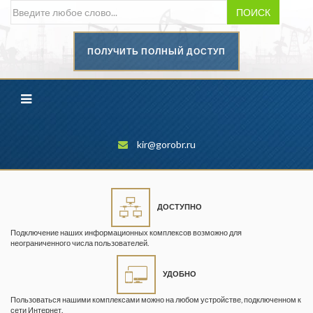
ПОИСК
ПОЛУЧИТЬ ПОЛНЫЙ ДОСТУП
Безопасность труда в
промышленности
Вестник научного центра по
безопасности работ в угольной
промышленности
kir@gorobr.ru
Горная промышленность
Горное дело
ДОСТУПНО
Горный журнал
Подключение наших информационных комплексов возможно для
Горный кодекс
неограниченного числа пользователей.
Геопрофи
УДОБНО
Горнопромышленные ведомости
Пользоваться нашими комплексами можно на любом устройстве, подключенном к
сети Интернет.