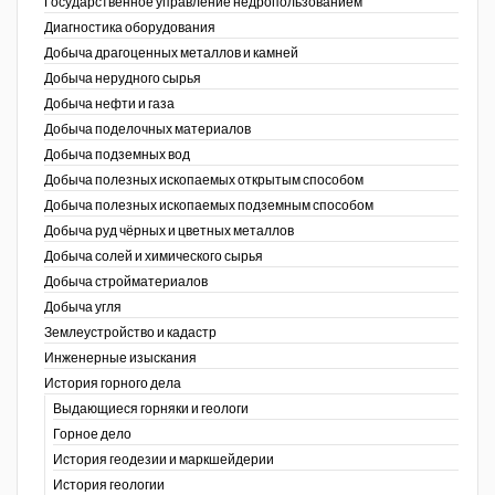
Государственное управление недропользованием
Диагностика оборудования
Уголь Кузбасса
Добыча драгоценных металлов и камней
Добыча нерудного сырья
Химагрегаты
Добыча нефти и газа
Электроэнергия. Передача и
Добыча поделочных материалов
распределение
Добыча подземных вод
Добыча полезных ископаемых открытым способом
Coal People Magazine
Добыча полезных ископаемых подземным способом
Добыча руд чёрных и цветных металлов
PWC
Добыча солей и химического сырья
Добыча стройматериалов
Добыча угля
Землеустройство и кадастр
г.)
Инженерные изыскания
История горного дела
Выдающиеся горняки и геологи
Горное дело
История геодезии и маркшейдерии
История геологии