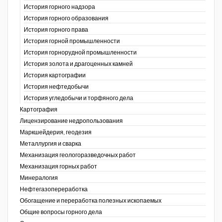
История горного надзора
ганов
История горного образования
История горного права
История горной промышленности
История горнорудной промышленности
История золота и драгоценных камней
История картографии
История нефтедобычи
История угледобычи и торфяного дела
Картография
Лицензирование недропользования
Маркшейдерия, геодезия
Металлургия и сварка
Механизация геологоразведочных работ
Механизация горных работ
Минералогия
Нефтегазопереработка
Обогащение и переработка полезных ископаемых
Общие вопросы горного дела