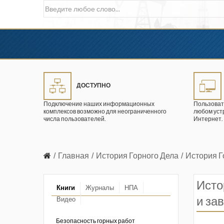
ДОСТУПНО
Подключение наших информационных
Пользоват
комплексов возможно для неограниченного
любом уст
числа пользователей.
Интернет.
Главная
История Горного Дела
История 
Исто
Книги
Журналы
НПА
и за
Видео
в промышленности
ции. 2026 год
Безопасность горных работ