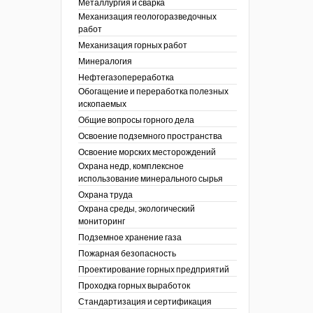
Металлургия и сварка
Механизация геологоразведочных
работ
Механизация горных работ
Минералогия
Нефтегазопереработка
Обогащение и переработка полезных
ископаемых
Общие вопросы горного дела
Освоение подземного пространства
Освоение морских месторождений
Охрана недр, комплексное
использование минерального сырья
Охрана труда
Охрана среды, экологический
мониторинг
Подземное хранение газа
Пожарная безопасность
Проектирование горных предприятий
Проходка горных выработок
Стандартизация и сертификация