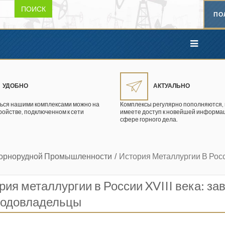
ПОИСК
ПО
УДОБНО
АКТУАЛЬНО
ься нашими комплексами можно на
Комплексы регулярно пополняются, 
ройстве, подключенном к сети
имеете доступ к новейшей информац
сфере горного дела.
Горнорудной Промышленности
История Металлургии В Рос
рия металлургии в России XVIII века: за
водовладельцы