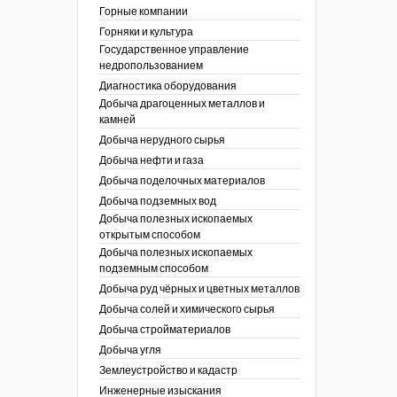
ы России
Горные компании
I век
кументы
Горняки и культура
ных работ
огии
Государственное управление
ы
аль
недропользованием
в
Диагностика оборудования
Добыча драгоценных металлов и
езопасность
камней
ы
др
Добыча нерудного сырья
кументы
Добыча нефти и газа
х выработок, меры
зета ОАО "СУЭК")
Добыча поделочных материалов
сные зоны
ы
Добыча подземных вод
Добыча полезных ископаемых
кументы
открытым способом
боты
Добыча полезных ископаемых
ы
подземным способом
кументы
едача и
Добыча руд чёрных и цветных металлов
ные ископаемые
Добыча солей и химического сырья
 сырье
Добыча стройматериалов
Добыча угля
ты
Землеустройство и кадастр
окументы
Инженерные изыскания
отвода земель