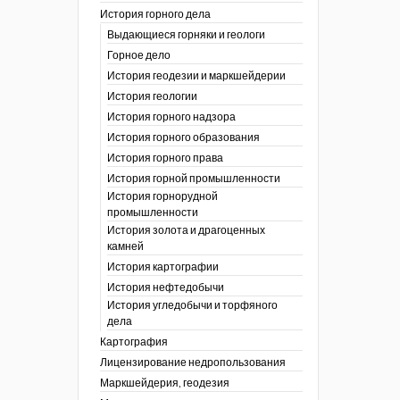
История горного дела
 гг.)
Выдающиеся горняки и геологи
ния графической
Горное дело
История геодезии и маркшейдерии
ты
История геологии
окументы
, глобальное
История горного надзора
История горного образования
ты
История горного права
окументы
История горной промышленности
ийской
История горнорудной
промышленности
бных органов по
История золота и драгоценных
дропользования
камней
адзора
История картографии
убежных стран
История нефтедобычи
История угледобычи и торфяного
дела
Картография
Лицензирование недропользования
Маркшейдерия, геодезия