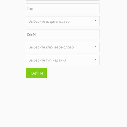
Недропользование XXI век
Нефтегазовые технологии
Выберите издательство
Нефтегазовая вертикаль
НефтьГазПраво
Выберите ключевое слово
Промышленность и безопасность
Выберите тип издания
Разведка и охрана недр
НАЙТИ
Сибирский форум
"События и люди" (газета ОАО
"СУЭК")
Стандарт качества
Сфера. Нефть и газ
Уголь