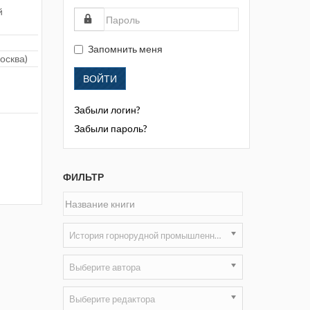
й
Жизнь замечательных людей
Кузбасса. Информационный
бюллетень
Запомнить меня
осква)
Информационный бюллетень
ВОЙТИ
«Охрана труда и промышленная
безопасность»
Забыли логин?
Информационный бюллетень
Забыли пароль?
Федеральной службы по
экологическому, технологическому и
атомному надзору
ФИЛЬТР
Информация и космос
Маркшейдерия и недропользование
История горнорудной промышленности
Маркшейдерский вестник
Выберите автора
Медицина катастроф
Выберите редактора
Минеральные ресурсы России