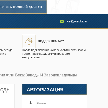
ЛУЧИТЬ ПОЛНЫЙ ДОСТУП
Безопасность труда в
kir@gorobr.ru
промышленности
Вестник научного центра по
безопасности работ в угольной
ПОДДЕРЖКА 24/7
промышленности
вы всегда
После подключения комплексов мы оказываем
ии в
постоянную поддержку и проводим
Горная промышленность
консультации.
Горное дело
сии XVIII Века: Заводы И Заводовладельцы
Горный журнал
Горный кодекс
воды
АВТОРИЗАЦИЯ
Геопрофи
Горнопромышленные ведомости