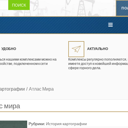
ПОИСК
ПО
УДОБНО
АКТУАЛЬНО
ься нашими комплексами можно на
Комплексы регулярно пополняются, 
ройстве, подключенном к сети
имеете доступ к новейшей информац
сфере горного дела.
Картографии
Атлас Мира
с мира
Рубрики:
История картографии