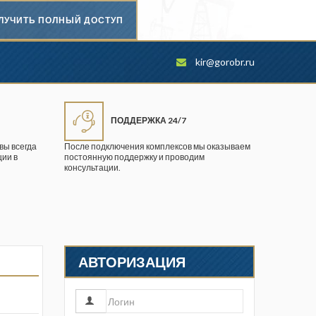
ЛУЧИТЬ ПОЛНЫЙ ДОСТУП
Безопасность труда в
kir@gorobr.ru
промышленности
Вестник научного центра по
безопасности работ в угольной
ПОДДЕРЖКА 24/7
промышленности
вы всегда
После подключения комплексов мы оказываем
ии в
постоянную поддержку и проводим
Горная промышленность
консультации.
Горное дело
Горный журнал
Горный кодекс
АВТОРИЗАЦИЯ
Геопрофи
Горнопромышленные ведомости