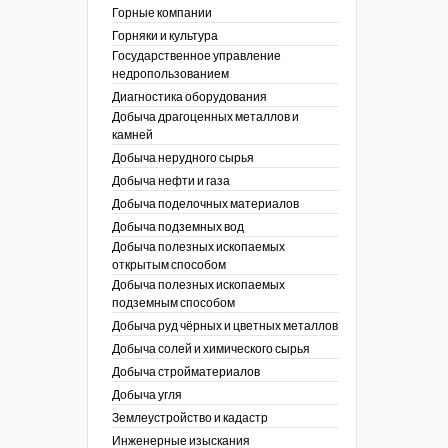
ы России
Горные компании
I век
кументы
Горняки и культура
ных работ
огии
Государственное управление
ы
аль
недропользованием
в
Диагностика оборудования
Добыча драгоценных металлов и
езопасность
камней
ы
др
Добыча нерудного сырья
кументы
Добыча нефти и газа
х выработок, меры
зета ОАО "СУЭК")
Добыча поделочных материалов
сные зоны
ы
Добыча подземных вод
Добыча полезных ископаемых
кументы
открытым способом
боты
Добыча полезных ископаемых
ы
подземным способом
кументы
едача и
Добыча руд чёрных и цветных металлов
ные ископаемые
Добыча солей и химического сырья
 сырье
Добыча стройматериалов
Добыча угля
ты
Землеустройство и кадастр
окументы
Инженерные изыскания
отвода земель