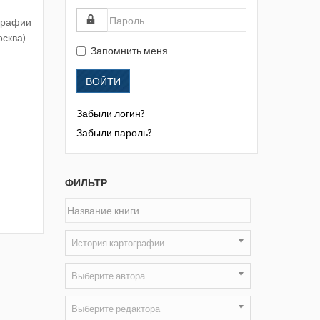
Жизнь замечательных людей
ографии
Кузбасса. Информационный
осква)
бюллетень
Запомнить меня
Информационный бюллетень
ВОЙТИ
«Охрана труда и промышленная
безопасность»
Забыли логин?
Информационный бюллетень
Забыли пароль?
Федеральной службы по
экологическому, технологическому и
атомному надзору
ФИЛЬТР
Информация и космос
Маркшейдерия и недропользование
История картографии
Маркшейдерский вестник
Выберите автора
Медицина катастроф
Выберите редактора
Минеральные ресурсы России