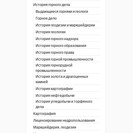
История горного дела
 гг.)
Выдающиеся горняки и геологи
ния графической
Горное дело
История геодезии и маркшейдерии
ты
История геологии
окументы
, глобальное
История горного надзора
История горного образования
ты
История горного права
окументы
История горной промышленности
ийской
История горнорудной
промышленности
бных органов по
История золота и драгоценных
дропользования
камней
адзора
История картографии
убежных стран
История нефтедобычи
История угледобычи и торфяного
дела
Картография
Лицензирование недропользования
Маркшейдерия, геодезия