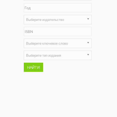
Недропользование XXI век
Нефтегазовые технологии
Выберите издательство
Нефтегазовая вертикаль
НефтьГазПраво
Выберите ключевое слово
Промышленность и безопасность
Выберите тип издания
Разведка и охрана недр
НАЙТИ
Сибирский форум
"События и люди" (газета ОАО
"СУЭК")
Стандарт качества
Сфера. Нефть и газ
Уголь