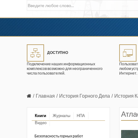
ДОСТУПНО
Подключение наших информационных
Пользоват
комплексов возможно для неограниченного
любом уст
числа пользователей.
Интернет.
Главная
История Горного Дела
История 
Атла
Книги
Журналы
НПА
Видео
в промышленности
ции. 2026 год
Безопасность горных работ