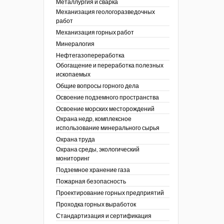
Металлургия и сварка
Механизация геологоразведочных
работ
Механизация горных работ
Минералогия
Нефтегазопереработка
Обогащение и переработка полезных
ископаемых
Общие вопросы горного дела
Освоение подземного пространства
Освоение морских месторождений
Охрана недр, комплексное
использование минерального сырья
Охрана труда
Охрана среды, экологический
мониторинг
Подземное хранение газа
Пожарная безопасность
Проектирование горных предприятий
Проходка горных выработок
Стандартизация и сертификация