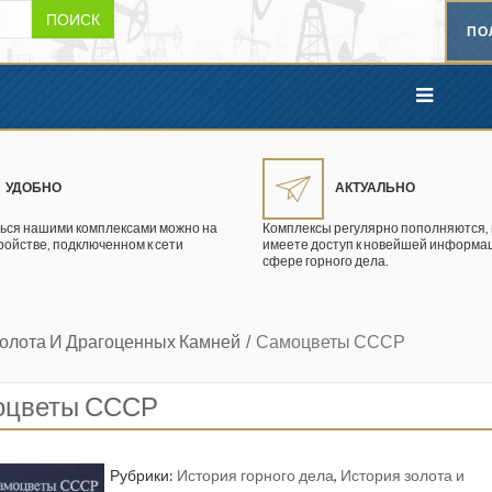
ПОИСК
ПО
УДОБНО
АКТУАЛЬНО
ься нашими комплексами можно на
Комплексы регулярно пополняются, 
ройстве, подключенном к сети
имеете доступ к новейшей информац
сфере горного дела.
олота И Драгоценных Камней
Самоцветы СССР
оцветы СССР
Рубрики:
История горного дела
,
История золота и