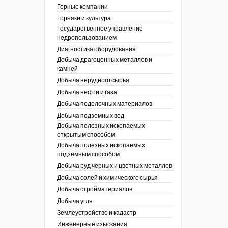
ы России
Горные компании
I век
кументы
Горняки и культура
ных работ
огии
Государственное управление
ы
аль
недропользованием
в
Диагностика оборудования
Добыча драгоценных металлов и
езопасность
камней
ы
др
Добыча нерудного сырья
кументы
Добыча нефти и газа
х выработок, меры
зета ОАО "СУЭК")
Добыча поделочных материалов
сные зоны
ы
Добыча подземных вод
Добыча полезных ископаемых
кументы
открытым способом
боты
Добыча полезных ископаемых
ы
подземным способом
кументы
едача и
Добыча руд чёрных и цветных металлов
ные ископаемые
Добыча солей и химического сырья
 сырье
Добыча стройматериалов
Добыча угля
ты
Землеустройство и кадастр
окументы
Инженерные изыскания
отвода земель