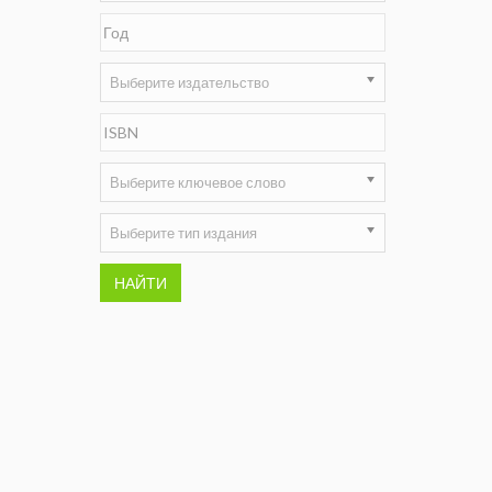
Недропользование XXI век
Нефтегазовые технологии
Выберите издательство
Нефтегазовая вертикаль
НефтьГазПраво
Выберите ключевое слово
Промышленность и безопасность
Выберите тип издания
Разведка и охрана недр
НАЙТИ
Сибирский форум
"События и люди" (газета ОАО
"СУЭК")
Стандарт качества
Сфера. Нефть и газ
Уголь