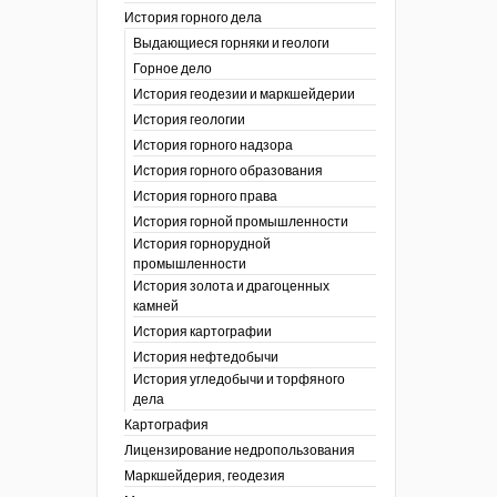
История горного дела
 гг.)
Выдающиеся горняки и геологи
ния графической
Горное дело
История геодезии и маркшейдерии
ты
История геологии
окументы
, глобальное
История горного надзора
История горного образования
ты
История горного права
окументы
История горной промышленности
ийской
История горнорудной
промышленности
бных органов по
История золота и драгоценных
дропользования
камней
адзора
История картографии
убежных стран
История нефтедобычи
История угледобычи и торфяного
дела
Картография
Лицензирование недропользования
Маркшейдерия, геодезия