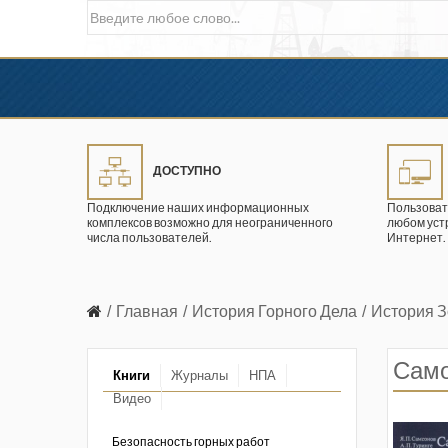
ДОСТУПНО
Подключение наших информационных
Пользоват
комплексов возможно для неограниченного
любом уст
числа пользователей.
Интернет.
Главная
История Горного Дела
История З
Сам
Книги
Журналы
НПА
Видео
в промышленности
ции. 2026 год
Безопасность горных работ