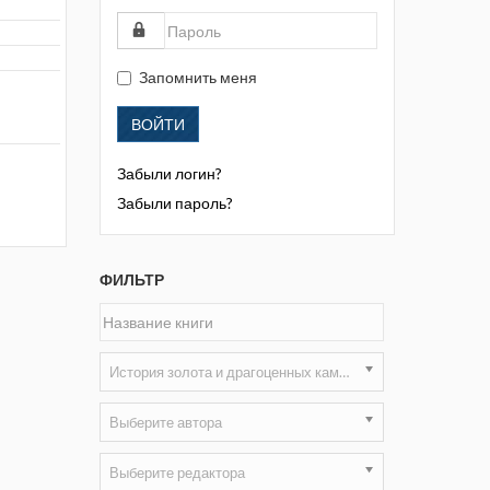
Жизнь замечательных людей
Кузбасса. Информационный
бюллетень
Запомнить меня
Информационный бюллетень
ВОЙТИ
«Охрана труда и промышленная
безопасность»
Забыли логин?
Информационный бюллетень
Забыли пароль?
Федеральной службы по
экологическому, технологическому и
атомному надзору
ФИЛЬТР
Информация и космос
Маркшейдерия и недропользование
История золота и драгоценных камней
Маркшейдерский вестник
Выберите автора
Медицина катастроф
Выберите редактора
Минеральные ресурсы России