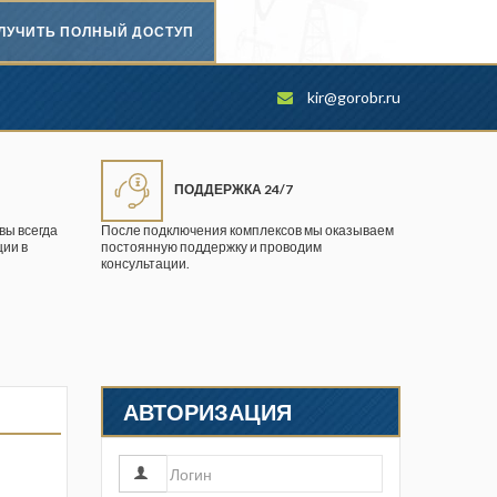
ЛУЧИТЬ ПОЛНЫЙ ДОСТУП
Безопасность труда в
kir@gorobr.ru
промышленности
Вестник научного центра по
безопасности работ в угольной
ПОДДЕРЖКА 24/7
промышленности
вы всегда
После подключения комплексов мы оказываем
ии в
постоянную поддержку и проводим
Горная промышленность
консультации.
Горное дело
Горный журнал
Горный кодекс
АВТОРИЗАЦИЯ
Геопрофи
Горнопромышленные ведомости