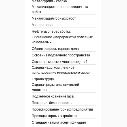
Металлургия и сварка
Механизация геологоразведочных
работ
Механизация горных работ
Минералогия
Нефтегазопереработка
Обогащение и переработка полезных
ископаемых
Общие вопросы горного дела
Освоение подземного пространства
Освоение морских месторождений
Охрана недр, комплексное
использование минерального сырья
Охрана труда
Охрана среды, экологический
мониторинг
Подземное хранение газа
Пожарная безопасность
Проектирование горных предприятий
Проходка горных выработок
Стандартизация и сертификация