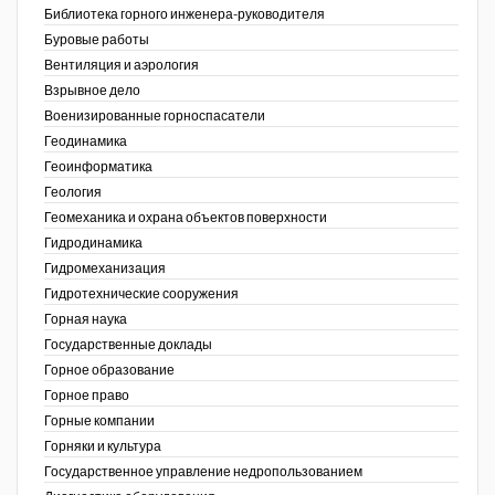
Библиотека горного инженера-руководителя
Недропользование XXI век
Буровые работы
Вентиляция и аэрология
Нефтегазовые технологии
Взрывное дело
Военизированные горноспасатели
Нефтегазовая вертикаль
Геодинамика
Геоинформатика
НефтьГазПраво
ов,
Геология
ая
Промышленность и безопасность
Геомеханика и охрана объектов поверхности
Гидродинамика
Разведка и охрана недр
Гидромеханизация
Гидротехнические сооружения
Сибирский форум
Горная наука
"События и люди" (газета ОАО
Государственные доклады
"СУЭК")
Горное образование
Горное право
Стандарт качества
Горные компании
Горняки и культура
Сфера. Нефть и газ
Государственное управление недропользованием
Уголь