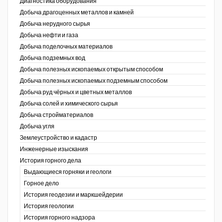
Диагностика оборудования
Добыча драгоценных металлов и камней
Уголь Кузбасса
Добыча нерудного сырья
Добыча нефти и газа
Химагрегаты
Добыча поделочных материалов
Электроэнергия. Передача и
Добыча подземных вод
распределение
Добыча полезных ископаемых открытым способом
Добыча полезных ископаемых подземным способом
Coal People Magazine
Добыча руд чёрных и цветных металлов
Добыча солей и химического сырья
PWC
Добыча стройматериалов
Добыча угля
Землеустройство и кадастр
г.)
Инженерные изыскания
История горного дела
Выдающиеся горняки и геологи
Горное дело
История геодезии и маркшейдерии
История геологии
История горного надзора
ганов