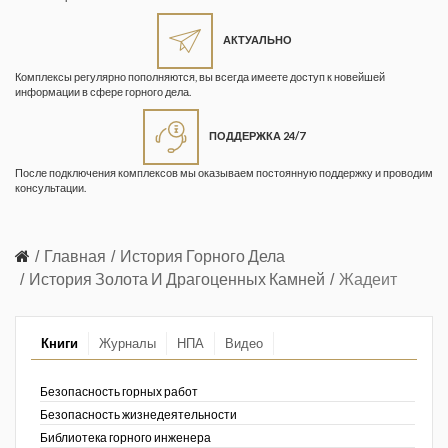
Жизнь замечательных людей
Кузбасса. Информационный
АКТУАЛЬНО
бюллетень
Комплексы регулярно пополняются, вы всегда имеете доступ к новейшей
информации в сфере горного дела.
Информационный бюллетень
«Охрана труда и промышленная
ПОДДЕРЖКА 24/7
безопасность»
После подключения комплексов мы оказываем постоянную поддержку и проводим
Информационный бюллетень
консультации.
Федеральной службы по
экологическому, технологическому и
атомному надзору
Главная
История Горного Дела
История Золота И Драгоценных Камней
Жадеит
Информация и космос
Маркшейдерия и недропользование
Книги
Журналы
НПА
Видео
Маркшейдерский вестник
Безопасность горных работ
Медицина катастроф
Безопасность жизнедеятельности
Библиотека горного инженера
Минеральные ресурсы России