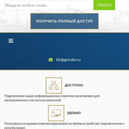
ПОИСК
ПОЛУЧИТЬ ПОЛНЫЙ ДОСТУП
Безопасность труда в
промышленности
Вестник научного центра по
безопасности работ в угольной
промышленности
kir@gorobr.ru
Горная промышленность
Горное дело
ДОСТУПНО
Горный журнал
Подключение наших информационных комплексов возможно для
Горный кодекс
неограниченного числа пользователей.
Геопрофи
УДОБНО
Горнопромышленные ведомости
Пользоваться нашими комплексами можно на любом устройстве, подключенном к
сети Интернет.