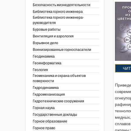
тра по
ы
ции. 2025 год
Безопасность жизнедеятельности
 угольной
кументы
ции. 2024 год
Библиотека горного инженера
зор и контроль в
Библиотека горного инженера-
ции. 2023 год
сть
руководителя
ции. 2022 год
Буровые работы
ы
ора. Ноябрь 2022
Вентиляция и аэрология
пасность
ции. 2021 год
ы
Взрывное дело
ора. Февраль
х работ
Военизированные горноспасатели
ведомости
ы
ции. 2020 год
Геодинамика
 людей Кузбасса.
 полезным
ора. Декабрь
Геоинформатика
ллетень
ЧИТ
Геология
летень «Охрана
 устойчивости
фере
Геомеханика и охрана объектов
я безопасность»
еров, разрезов и
поверхности
вой сфере
ллетень
Приведе
Гидродинамика
ты
по
тупления
совреме
ологическому и
Гидромеханизация
огнеупо
ы
Гидротехнические сооружения
нарушений
рафинир
ния
Горная наука
техноло
ропользование
е разработки
Государственные доклады
медных,
ник
Горное образование
сплавов
сторождений
Горное право
охраны 