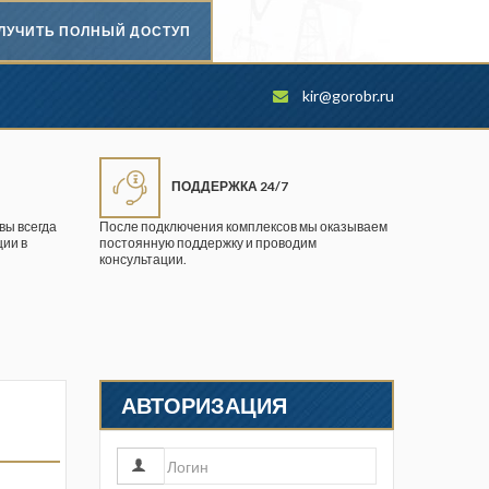
ЛУЧИТЬ ПОЛНЫЙ ДОСТУП
Безопасность труда в
kir@gorobr.ru
промышленности
Вестник научного центра по
безопасности работ в угольной
ПОДДЕРЖКА 24/7
промышленности
вы всегда
После подключения комплексов мы оказываем
ии в
постоянную поддержку и проводим
Горная промышленность
консультации.
Горное дело
Горный журнал
Горный кодекс
АВТОРИЗАЦИЯ
Геопрофи
Горнопромышленные ведомости