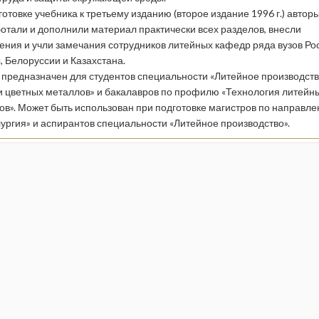
отовке учебника к третьему изданию (второе издание 1996 г.) автор
отали и дополнили материал практически всех разделов, внесли
ения и учли замечания сотрудников литейных кафедр ряда вузов Ро
, Белоруссии и Казахстана.
 предназначен для студентов специальности «Литейное производст
и цветных металлов» и бакалавров по профилю «Технология литейн
ов». Может быть использован при подготовке магистров по направл
ургия» и аспирантов специальности «Литейное производство».