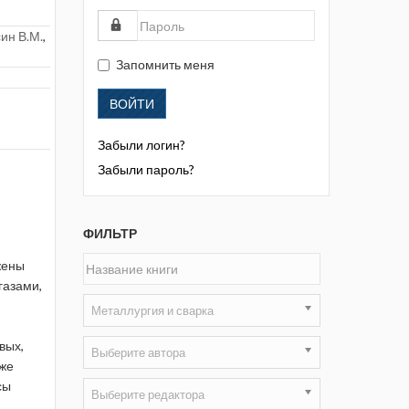
Жизнь замечательных людей
ин В.М.
,
Кузбасса. Информационный
бюллетень
Запомнить меня
Информационный бюллетень
ВОЙТИ
«Охрана труда и промышленная
безопасность»
Забыли логин?
Информационный бюллетень
Забыли пароль?
Федеральной службы по
экологическому, технологическому и
атомному надзору
ФИЛЬТР
Информация и космос
жены
газами,
Маркшейдерия и недропользование
Металлургия и сварка
Маркшейдерский вестник
вых,
Выберите автора
кже
Медицина катастроф
сы
Выберите редактора
Минеральные ресурсы России