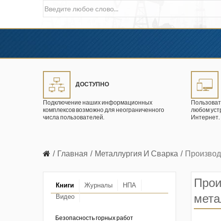
ДОСТУПНО
Подключение наших информационных
Пользоват
комплексов возможно для неограниченного
любом уст
числа пользователей.
Интернет.
Главная
Металлургия И Сварка
Производ
Прои
Книги
Журналы
НПА
мета
Видео
в промышленности
ции. 2026 год
Безопасность горных работ