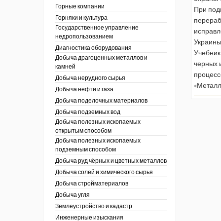
ы России
Горные компании
При подг
I век
кументы
Горняки и культура
перераб
ных работ
огии
Государственное управление
исправл
ы
аль
недропользованием
Украины
в
Диагностика оборудования
Учебник
Добыча драгоценных металлов и
езопасность
черных 
камней
ы
др
процесс
Добыча нерудного сырья
кументы
«Металл
Добыча нефти и газа
х выработок, меры
зета ОАО "СУЭК")
Добыча поделочных материалов
сные зоны
ы
Добыча подземных вод
Добыча полезных ископаемых
кументы
открытым способом
боты
Добыча полезных ископаемых
ы
подземным способом
кументы
едача и
Добыча руд чёрных и цветных металлов
ные ископаемые
Добыча солей и химического сырья
 сырье
Добыча стройматериалов
Добыча угля
ты
Землеустройство и кадастр
окументы
Инженерные изыскания
отвода земель