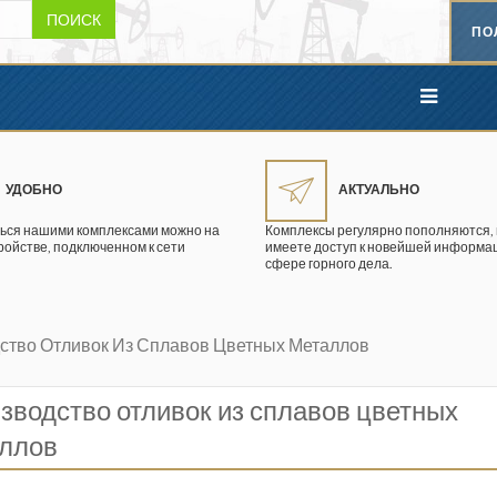
ПОИСК
ПО
УДОБНО
АКТУАЛЬНО
ься нашими комплексами можно на
Комплексы регулярно пополняются, 
ройстве, подключенном к сети
имеете доступ к новейшей информац
сфере горного дела.
ство Отливок Из Сплавов Цветных Металлов
зводство отливок из сплавов цветных
ллов