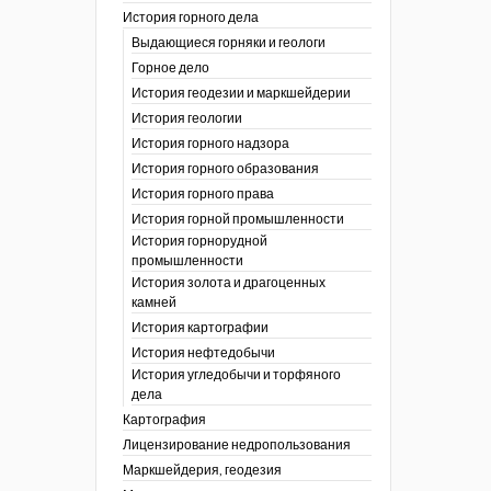
История горного дела
 гг.)
Выдающиеся горняки и геологи
ния графической
Горное дело
История геодезии и маркшейдерии
ты
История геологии
окументы
, глобальное
История горного надзора
История горного образования
ты
История горного права
окументы
История горной промышленности
ийской
История горнорудной
промышленности
бных органов по
История золота и драгоценных
дропользования
камней
адзора
История картографии
убежных стран
История нефтедобычи
История угледобычи и торфяного
дела
Картография
Лицензирование недропользования
Маркшейдерия, геодезия