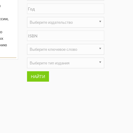
ы
Недропользование XXI век
ссии,
Нефтегазовые технологии
Выберите издательство
во
Нефтегазовая вертикаль
ых
ению
НефтьГазПраво
Выберите ключевое слово
Промышленность и безопасность
Выберите тип издания
Разведка и охрана недр
НАЙТИ
Сибирский форум
"События и люди" (газета ОАО
"СУЭК")
Стандарт качества
Сфера. Нефть и газ
Уголь