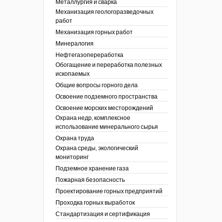
Металлургия и сварка
Механизация геологоразведочных
работ
Механизация горных работ
Минералогия
Нефтегазопереработка
Обогащение и переработка полезных
ископаемых
Общие вопросы горного дела
Освоение подземного пространства
Освоение морских месторождений
Охрана недр, комплексное
использование минерального сырья
Охрана труда
Охрана среды, экологический
мониторинг
Подземное хранение газа
Пожарная безопасность
Проектирование горных предприятий
Проходка горных выработок
Стандартизация и сертификация