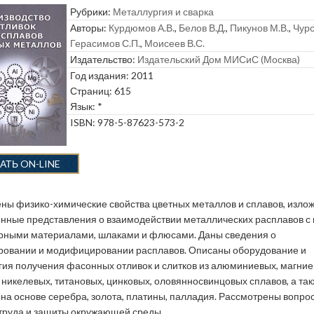
Рубрики:
Металлургия и сварка
Авторы:
Курдюмов А.В.
,
Белов В.Д.
,
Пикунов М.В.
,
Чурс
Герасимов С.П.
,
Моисеев В.С.
Издательство:
Издательский Дом МИСиС (Москва)
Год издания: 2011
Страниц: 615
Язык: *
ISBN: 978-5-87623-573-2
АТЬ ON-LINE
ны физико-химические свойства цветных металлов и сплавов, изло
нные представления о взаимодействии металлических расплавов с 
рными материалами, шлаками и флюсами. Даны сведения о
овании и модифицировании расплавов. Описаны оборудование и
гия получения фасонных отливок и слитков из алюминиевых, магние
 никелевых, титановых, цинковых, оловянносвинцовых сплавов, а та
 на основе серебра, золота, платины, палладия. Рассмотрены вопро
труда и защиты окружающей среды.