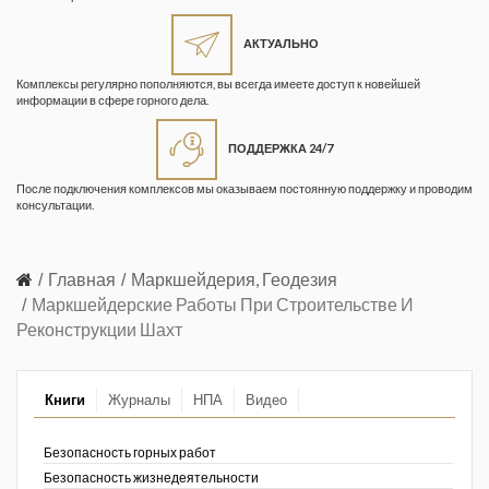
Жизнь замечательных людей
Кузбасса. Информационный
АКТУАЛЬНО
бюллетень
Комплексы регулярно пополняются, вы всегда имеете доступ к новейшей
информации в сфере горного дела.
Информационный бюллетень
«Охрана труда и промышленная
ПОДДЕРЖКА 24/7
безопасность»
После подключения комплексов мы оказываем постоянную поддержку и проводим
Информационный бюллетень
консультации.
Федеральной службы по
экологическому, технологическому и
атомному надзору
Главная
Маркшейдерия, Геодезия
Маркшейдерские Работы При Строительстве И
Информация и космос
Реконструкции Шахт
Маркшейдерия и недропользование
Книги
Журналы
НПА
Видео
Маркшейдерский вестник
Медицина катастроф
Безопасность горных работ
Безопасность жизнедеятельности
Минеральные ресурсы России