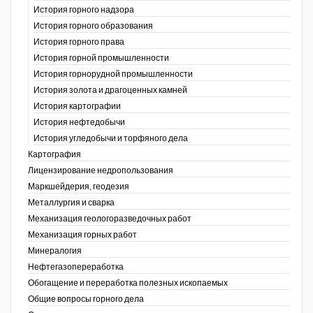
История горного надзора
ганов
История горного образования
История горного права
История горной промышленности
История горнорудной промышленности
История золота и драгоценных камней
История картографии
История нефтедобычи
История угледобычи и торфяного дела
Картография
Лицензирование недропользования
Маркшейдерия, геодезия
Металлургия и сварка
Механизация геологоразведочных работ
Механизация горных работ
Минералогия
Нефтегазопереработка
Обогащение и переработка полезных ископаемых
Общие вопросы горного дела