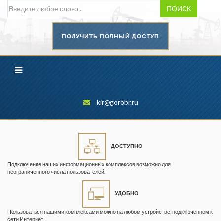
ПОИСК
ПОЛУЧИТЬ ПОЛНЫЙ ДОСТУП
Безопасность труда в
промышленности
Вестник научного центра по
безопасности работ в угольной
промышленности
kir@gorobr.ru
Горная промышленность
Горное дело
ДОСТУПНО
Горный журнал
Подключение наших информационных комплексов возможно для
Горный кодекс
неограниченного числа пользователей.
Геопрофи
УДОБНО
Горнопромышленные ведомости
Пользоваться нашими комплексами можно на любом устройстве, подключенном к
сети Интернет.