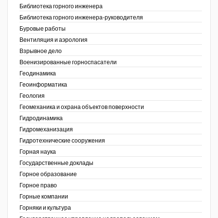
Библиотека горного инженера
Недропользование XXI век
Библиотека горного инженера-руководителя
Буровые работы
Нефтегазовые технологии
Вентиляция и аэрология
Взрывное дело
Нефтегазовая вертикаль
Военизированные горноспасатели
Геодинамика
НефтьГазПраво
Геоинформатика
Промышленность и безопасность
ов,
Геология
ая
Геомеханика и охрана объектов поверхности
Разведка и охрана недр
Гидродинамика
Гидромеханизация
Сибирский форум
Гидротехнические сооружения
"События и люди" (газета ОАО
Горная наука
"СУЭК")
Государственные доклады
Горное образование
Стандарт качества
Горное право
Горные компании
Сфера. Нефть и газ
Горняки и культура
Уголь