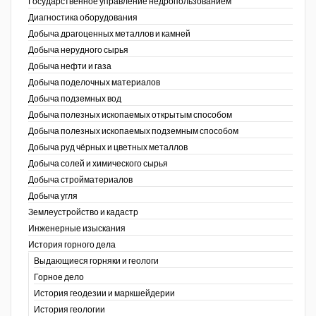
Государственное управление недропользованием
Диагностика оборудования
Уголь Кузбасса
Добыча драгоценных металлов и камней
Добыча нерудного сырья
Химагрегаты
Добыча нефти и газа
Электроэнергия. Передача и
Добыча поделочных материалов
распределение
Добыча подземных вод
Добыча полезных ископаемых открытым способом
Coal People Magazine
Добыча полезных ископаемых подземным способом
Добыча руд чёрных и цветных металлов
PWC
Добыча солей и химического сырья
Добыча стройматериалов
Добыча угля
Землеустройство и кадастр
г.)
Инженерные изыскания
История горного дела
Выдающиеся горняки и геологи
Горное дело
История геодезии и маркшейдерии
История геологии