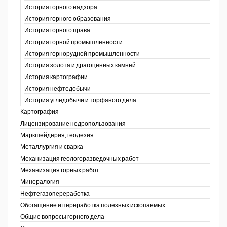
История горного надзора
ганов
История горного образования
История горного права
История горной промышленности
История горнорудной промышленности
История золота и драгоценных камней
История картографии
История нефтедобычи
История угледобычи и торфяного дела
Картография
Лицензирование недропользования
Маркшейдерия, геодезия
Металлургия и сварка
Механизация геологоразведочных работ
Механизация горных работ
Минералогия
Нефтегазопереработка
Обогащение и переработка полезных ископаемых
Общие вопросы горного дела