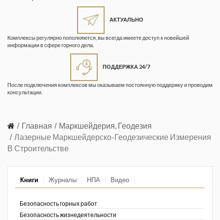
Жизнь замечательных людей
Кузбасса. Информационный
АКТУАЛЬНО
бюллетень
Комплексы регулярно пополняются, вы всегда имеете доступ к новейшей
информации в сфере горного дела.
Информационный бюллетень
«Охрана труда и промышленная
ПОДДЕРЖКА 24/7
безопасность»
После подключения комплексов мы оказываем постоянную поддержку и проводим
Информационный бюллетень
консультации.
Федеральной службы по
экологическому, технологическому и
атомному надзору
Главная
Маркшейдерия, Геодезия
Лазерные Маркшейдерско-Геодезические Измерения
Информация и космос
В Строительстве
Маркшейдерия и недропользование
Книги
Журналы
НПА
Видео
Маркшейдерский вестник
Медицина катастроф
Безопасность горных работ
Безопасность жизнедеятельности
Минеральные ресурсы России