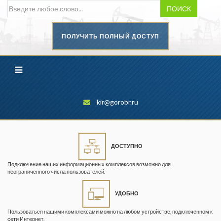
ПОИСК
ПОЛУЧИТЬ ПОЛНЫЙ ДОСТУП
Безопасность труда в
промышленности
Вестник научного центра по
безопасности работ в угольной
промышленности
kir@gorobr.ru
Горная промышленность
Горное дело
ДОСТУПНО
Горный журнал
Подключение наших информационных комплексов возможно для
Горный кодекс
неограниченного числа пользователей.
Геопрофи
УДОБНО
Горнопромышленные ведомости
Пользоваться нашими комплексами можно на любом устройстве, подключенном к
сети Интернет.