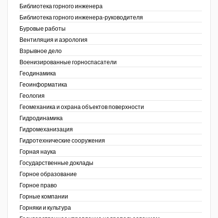
Библиотека горного инженера
Недропользование XXI век
Библиотека горного инженера-руководителя
Буровые работы
Нефтегазовые технологии
Вентиляция и аэрология
Взрывное дело
Нефтегазовая вертикаль
Военизированные горноспасатели
Геодинамика
НефтьГазПраво
Геоинформатика
Промышленность и безопасность
ов,
Геология
ая
Геомеханика и охрана объектов поверхности
Разведка и охрана недр
Гидродинамика
Гидромеханизация
Сибирский форум
Гидротехнические сооружения
"События и люди" (газета ОАО
Горная наука
"СУЭК")
Государственные доклады
Горное образование
Стандарт качества
Горное право
Горные компании
Сфера. Нефть и газ
Горняки и культура
Уголь