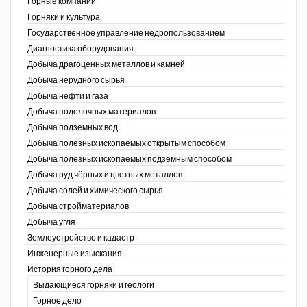
Горные компании
Горняки и культура
Уголь Кузбасса
Государственное управление недропользованием
Диагностика оборудования
Химагрегаты
Добыча драгоценных металлов и камней
Электроэнергия. Передача и
Добыча нерудного сырья
распределение
Добыча нефти и газа
Добыча поделочных материалов
Coal People Magazine
Добыча подземных вод
Добыча полезных ископаемых открытым способом
PWC
Добыча полезных ископаемых подземным способом
Добыча руд чёрных и цветных металлов
Добыча солей и химического сырья
Добыча стройматериалов
Добыча угля
Землеустройство и кадастр
г.)
Инженерные изыскания
История горного дела
Выдающиеся горняки и геологи
Горное дело