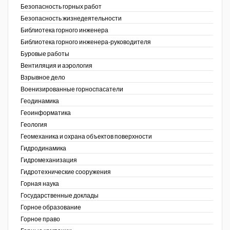
Безопасность горных работ
Недропользование XXI век
Безопасность жизнедеятельности
Библиотека горного инженера
Нефтегазовые технологии
Библиотека горного инженера-руководителя
Буровые работы
Нефтегазовая вертикаль
Вентиляция и аэрология
Взрывное дело
НефтьГазПраво
Военизированные горноспасатели
Промышленность и безопасность
Геодинамика
Геоинформатика
Разведка и охрана недр
ов,
Геология
ая
Геомеханика и охрана объектов поверхности
Сибирский форум
Гидродинамика
"События и люди" (газета ОАО
Гидромеханизация
"СУЭК")
Гидротехнические сооружения
Горная наука
Стандарт качества
Государственные доклады
Горное образование
Сфера. Нефть и газ
Горное право
Уголь