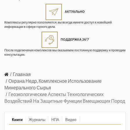
Жизнь замечательных людей
Кузбасса. Информационный
АКТУАЛЬНО
бюллетень
Комплексы регулярно пополняются, вы всегда имеете доступ к новейшей
информации в сфере горного дела.
Информационный бюллетень
«Охрана труда и промышленная
ПОДДЕРЖКА 24/7
безопасность»
После подключения комплексов мы оказываем постоянную поддержку и проводим
Информационный бюллетень
консультации.
Федеральной службы по
экологическому, технологическому и
атомному надзору
Главная
Охрана Недр, Комплексное Использование
Информация и космос
Минерального Сырья
Геоэкологические Аспекты Технологических
Маркшейдерия и недропользование
Воздействий На Защитные Функции Вмещающих Пород
Маркшейдерский вестник
Медицина катастроф
Книги
Журналы
НПА
Видео
Минеральные ресурсы России