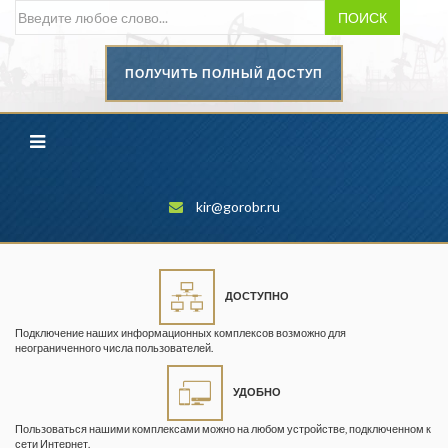
ПОИСК
ПОЛУЧИТЬ ПОЛНЫЙ ДОСТУП
Безопасность труда в
промышленности
Вестник научного центра по
безопасности работ в угольной
промышленности
kir@gorobr.ru
Горная промышленность
Горное дело
ДОСТУПНО
Горный журнал
Подключение наших информационных комплексов возможно для
Горный кодекс
неограниченного числа пользователей.
Геопрофи
УДОБНО
Горнопромышленные ведомости
Пользоваться нашими комплексами можно на любом устройстве, подключенном к
сети Интернет.