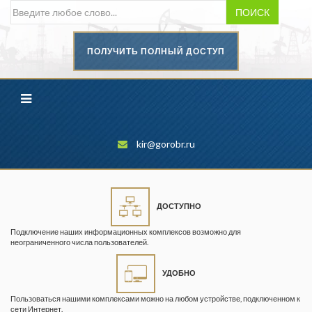
ПОИСК
ПОЛУЧИТЬ ПОЛНЫЙ ДОСТУП
Безопасность труда в
промышленности
Вестник научного центра по
безопасности работ в угольной
промышленности
kir@gorobr.ru
Горная промышленность
Горное дело
ДОСТУПНО
Горный журнал
Подключение наших информационных комплексов возможно для
Горный кодекс
неограниченного числа пользователей.
Геопрофи
УДОБНО
Горнопромышленные ведомости
Пользоваться нашими комплексами можно на любом устройстве, подключенном к
сети Интернет.