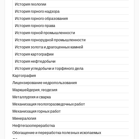
История геологии
История горного надзора
ганов
История горного образования
История горного права
История горной промышленности
История горнорудной промышленности
История золота и драгоценных камней
История картографии
История нефтедобычи
История угледобычи и торфяного дела
Картография
Лицензирование недропользования
Маркшейдерия, геодезия
Металлургия и сварка
Механизация геологоразведочных работ
Механизация горных работ
Минералогия
Нефтегазопереработка
Обогащение и переработка полезных ископаемых