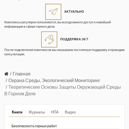
Жизнь замечательных людей
Кузбасса. Информационный
АКТУАЛЬНО
бюллетень
Комплексы регулярно пополняются, вы всегда имеете доступ к новейшей
информации в сфере горного дела.
Информационный бюллетень
«Охрана труда и промышленная
ПОДДЕРЖКА 24/7
безопасность»
После подключения комплексов мы оказываем постоянную поддержку и проводим
Информационный бюллетень
консультации.
Федеральной службы по
экологическому, технологическому и
атомному надзору
Главная
Охрана Среды, Экологический Мониторинг
Информация и космос
Теоретические Основы Защиты Окружающей Среды
В Горном Деле
Маркшейдерия и недропользование
Маркшейдерский вестник
Книги
Журналы
НПА
Видео
Медицина катастроф
Безопасность горных работ
Минеральные ресурсы России