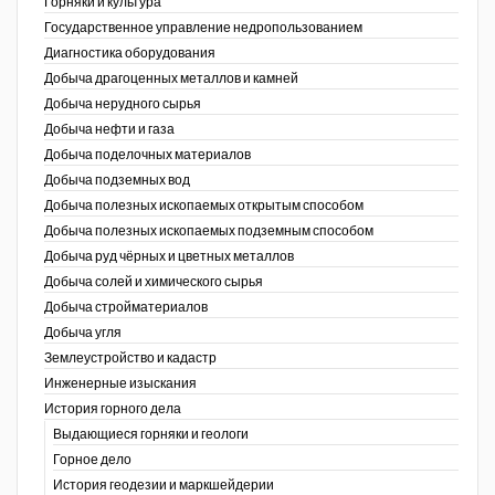
Горняки и культура
Государственное управление недропользованием
Уголь Кузбасса
Диагностика оборудования
Добыча драгоценных металлов и камней
Химагрегаты
Добыча нерудного сырья
Электроэнергия. Передача и
Добыча нефти и газа
распределение
Добыча поделочных материалов
Добыча подземных вод
Coal People Magazine
Добыча полезных ископаемых открытым способом
Добыча полезных ископаемых подземным способом
PWC
Добыча руд чёрных и цветных металлов
Добыча солей и химического сырья
Добыча стройматериалов
Добыча угля
Землеустройство и кадастр
г.)
Инженерные изыскания
История горного дела
Выдающиеся горняки и геологи
Горное дело
История геодезии и маркшейдерии