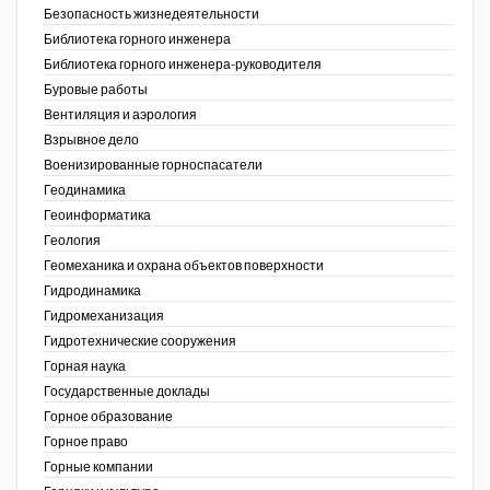
Безопасность жизнедеятельности
Недропользование XXI век
Библиотека горного инженера
Библиотека горного инженера-руководителя
Нефтегазовые технологии
Буровые работы
Вентиляция и аэрология
Нефтегазовая вертикаль
Взрывное дело
Военизированные горноспасатели
НефтьГазПраво
Геодинамика
Промышленность и безопасность
Геоинформатика
ов,
Геология
ая
Разведка и охрана недр
Геомеханика и охрана объектов поверхности
Гидродинамика
Сибирский форум
Гидромеханизация
"События и люди" (газета ОАО
Гидротехнические сооружения
"СУЭК")
Горная наука
Государственные доклады
Стандарт качества
Горное образование
Горное право
Сфера. Нефть и газ
Горные компании
Уголь