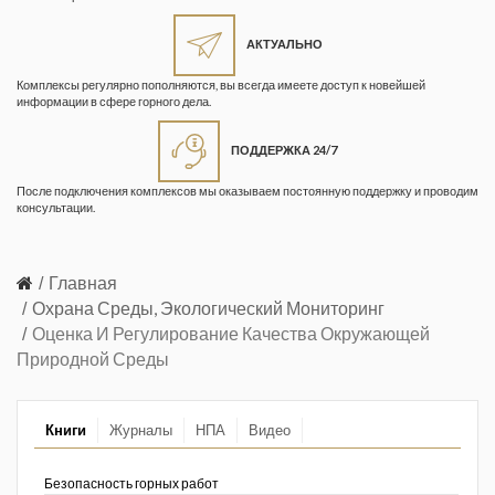
Жизнь замечательных людей
Кузбасса. Информационный
АКТУАЛЬНО
бюллетень
Комплексы регулярно пополняются, вы всегда имеете доступ к новейшей
информации в сфере горного дела.
Информационный бюллетень
«Охрана труда и промышленная
ПОДДЕРЖКА 24/7
безопасность»
После подключения комплексов мы оказываем постоянную поддержку и проводим
Информационный бюллетень
консультации.
Федеральной службы по
экологическому, технологическому и
атомному надзору
Главная
Охрана Среды, Экологический Мониторинг
Информация и космос
Оценка И Регулирование Качества Окружающей
Природной Среды
Маркшейдерия и недропользование
Маркшейдерский вестник
Книги
Журналы
НПА
Видео
Медицина катастроф
Безопасность горных работ
Минеральные ресурсы России