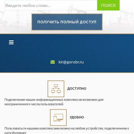
ПОИСК
ПОЛУЧИТЬ ПОЛНЫЙ ДОСТУП
Безопасность труда в
промышленности
Вестник научного центра по
безопасности работ в угольной
промышленности
kir@gorobr.ru
Горная промышленность
Горное дело
ДОСТУПНО
Горный журнал
Подключение наших информационных комплексов возможно для
Горный кодекс
неограниченного числа пользователей.
Геопрофи
УДОБНО
Горнопромышленные ведомости
Пользоваться нашими комплексами можно на любом устройстве, подключенном к
сети Интернет.