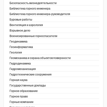
Безопасность жизнедеятельности
Недропользование XXI век
Библиотека горного инженера
Библиотека горного инженера-руководителя
Нефтегазовые технологии
Буровые работы
Вентиляция и аэрология
Нефтегазовая вертикаль
Взрывное дело
Военизированные горноспасатели
НефтьГазПраво
Геодинамика
Промышленность и безопасность
Геоинформатика
ов,
Геология
ая
Разведка и охрана недр
Геомеханика и охрана объектов поверхности
Гидродинамика
Сибирский форум
Гидромеханизация
"События и люди" (газета ОАО
Гидротехнические сооружения
"СУЭК")
Горная наука
Государственные доклады
Стандарт качества
Горное образование
Горное право
Сфера. Нефть и газ
Горные компании
Уголь