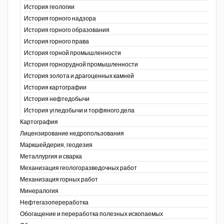
История геологии
История горного надзора
ганов
История горного образования
История горного права
История горной промышленности
История горнорудной промышленности
История золота и драгоценных камней
История картографии
История нефтедобычи
История угледобычи и торфяного дела
Картография
Лицензирование недропользования
Маркшейдерия, геодезия
Металлургия и сварка
Механизация геологоразведочных работ
Механизация горных работ
Минералогия
Нефтегазопереработка
Обогащение и переработка полезных ископаемых