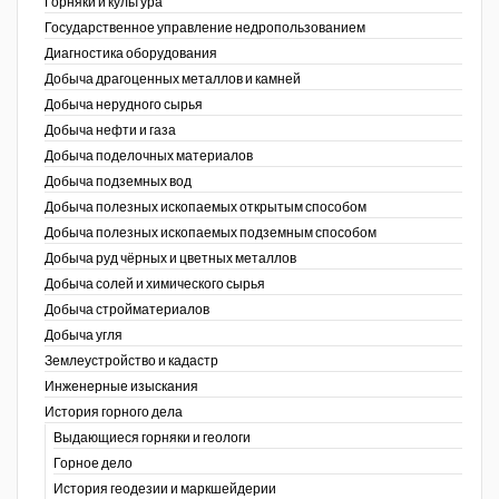
Горняки и культура
Государственное управление недропользованием
Уголь Кузбасса
Диагностика оборудования
Добыча драгоценных металлов и камней
Химагрегаты
Добыча нерудного сырья
Электроэнергия. Передача и
Добыча нефти и газа
распределение
Добыча поделочных материалов
Добыча подземных вод
Coal People Magazine
Добыча полезных ископаемых открытым способом
Добыча полезных ископаемых подземным способом
PWC
Добыча руд чёрных и цветных металлов
Добыча солей и химического сырья
Добыча стройматериалов
Добыча угля
Землеустройство и кадастр
г.)
Инженерные изыскания
История горного дела
Выдающиеся горняки и геологи
Горное дело
История геодезии и маркшейдерии