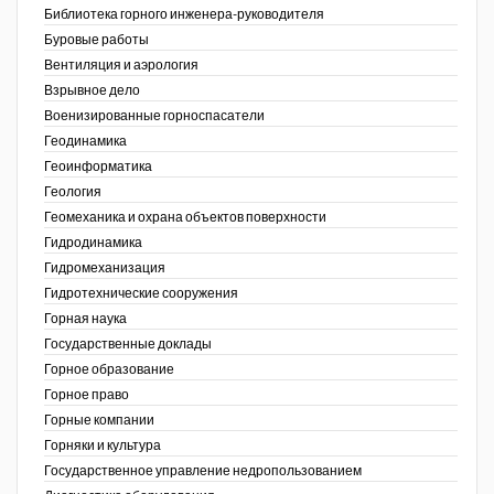
Библиотека горного инженера-руководителя
Недропользование XXI век
Буровые работы
Вентиляция и аэрология
Нефтегазовые технологии
Взрывное дело
Военизированные горноспасатели
Нефтегазовая вертикаль
Геодинамика
Геоинформатика
НефтьГазПраво
ов,
Геология
ая
Промышленность и безопасность
Геомеханика и охрана объектов поверхности
Гидродинамика
Разведка и охрана недр
Гидромеханизация
Гидротехнические сооружения
Сибирский форум
Горная наука
"События и люди" (газета ОАО
Государственные доклады
"СУЭК")
Горное образование
Горное право
Стандарт качества
Горные компании
Горняки и культура
Сфера. Нефть и газ
Государственное управление недропользованием
Уголь