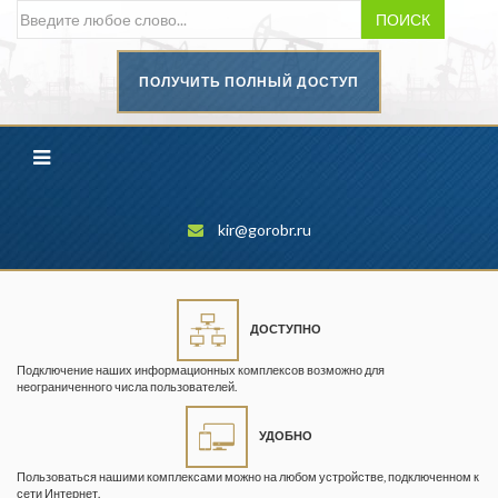
ПОИСК
ПОЛУЧИТЬ ПОЛНЫЙ ДОСТУП
Безопасность труда в
промышленности
Вестник научного центра по
безопасности работ в угольной
промышленности
kir@gorobr.ru
Горная промышленность
Горное дело
ДОСТУПНО
Горный журнал
Подключение наших информационных комплексов возможно для
Горный кодекс
неограниченного числа пользователей.
Геопрофи
УДОБНО
Горнопромышленные ведомости
Пользоваться нашими комплексами можно на любом устройстве, подключенном к
сети Интернет.