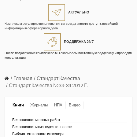
Жизнь замечательных людей
Кузбасса. Информационный
АКТУАЛЬНО
бюллетень
Комплексы регулярно пополняются, вы всегда имеете доступ к новейшей
информации в сфере горного дела.
Информационный бюллетень
«Охрана труда и промышленная
ПОДДЕРЖКА 24/7
безопасность»
После подключения комплексов мы оказываем постоянную поддержку и проводим
Информационный бюллетень
консультации.
Федеральной службы по
экологическому, технологическому и
атомному надзору
Главная
Стандарт Качества
Стандарт Качества №33-34 2012 Г.
Информация и космос
Маркшейдерия и недропользование
Книги
Журналы
НПА
Видео
Маркшейдерский вестник
Безопасность горных работ
Медицина катастроф
Безопасность жизнедеятельности
Библиотека горного инженера
Минеральные ресурсы России