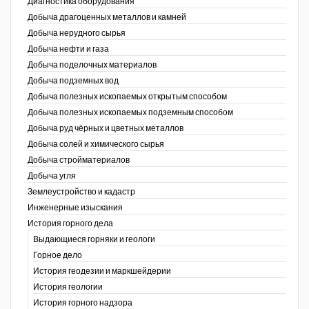
Диагностика оборудования
Добыча драгоценных металлов и камней
Уголь Кузбасса
Добыча нерудного сырья
Добыча нефти и газа
Химагрегаты
Добыча поделочных материалов
Электроэнергия. Передача и
Добыча подземных вод
распределение
Добыча полезных ископаемых открытым способом
Добыча полезных ископаемых подземным способом
Coal People Magazine
Добыча руд чёрных и цветных металлов
Добыча солей и химического сырья
PWC
Добыча стройматериалов
Добыча угля
Землеустройство и кадастр
г.)
Инженерные изыскания
История горного дела
Выдающиеся горняки и геологи
Горное дело
История геодезии и маркшейдерии
История геологии
История горного надзора
ганов