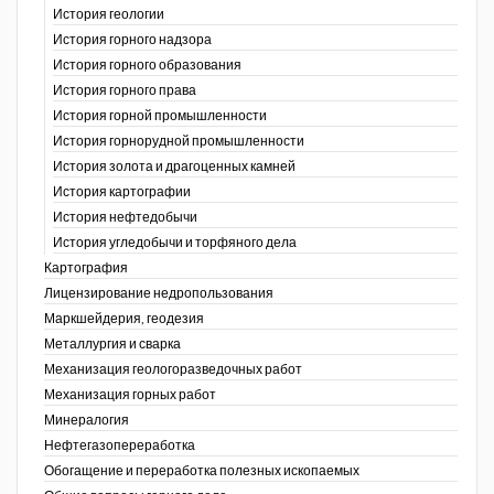
История геологии
История горного надзора
ганов
История горного образования
История горного права
История горной промышленности
История горнорудной промышленности
История золота и драгоценных камней
История картографии
История нефтедобычи
История угледобычи и торфяного дела
Картография
Лицензирование недропользования
Маркшейдерия, геодезия
Металлургия и сварка
Механизация геологоразведочных работ
Механизация горных работ
Минералогия
Нефтегазопереработка
Обогащение и переработка полезных ископаемых