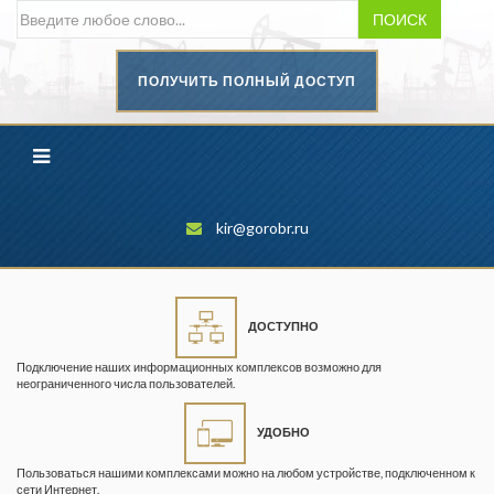
ПОИСК
ПОЛУЧИТЬ ПОЛНЫЙ ДОСТУП
Безопасность труда в
промышленности
Вестник научного центра по
безопасности работ в угольной
промышленности
kir@gorobr.ru
Горная промышленность
Горное дело
ДОСТУПНО
Горный журнал
Подключение наших информационных комплексов возможно для
Горный кодекс
неограниченного числа пользователей.
Геопрофи
УДОБНО
Горнопромышленные ведомости
Пользоваться нашими комплексами можно на любом устройстве, подключенном к
сети Интернет.