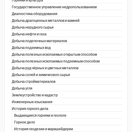
Горняки и культура
Государственное управление недропользованием
Уголь Кузбасса
Диагностика оборудования
Добыча драгоценных металлов и камней
Химагрегаты
Добыча нерудного сырья
Добыча нефти и газа
Электроэнергия. Передача и
распределение
Добыча поделочных материалов
Добыча подземных вод
Coal People Magazine
Добыча полезных ископаемых открытым способом
Добыча полезных ископаемых подземным способом
PWC
Добыча руд чёрных и цветных металлов
Добыча солей и химического сырья
Добыча стройматериалов
Добыча угля
Землеустройство и кадастр
г.)
Инженерные изыскания
История горного дела
Выдающиеся горняки и геологи
Горное дело
История геодезии и маркшейдерии