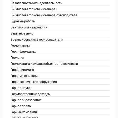
Безопасность жизнедеятельности
Библиотека горного инженера
Недропользование XXI век
Библиотека горного инженера-руководителя
Нефтегазовые технологии
Буровые работы
Вентиляция и аэрология
Нефтегазовая вертикаль
Взрывное дело
Военизированные горноспасатели
НефтьГазПраво
Геодинамика
Промышленность и безопасность
Геоинформатика
ов,
Геология
ая
Разведка и охрана недр
Геомеханика и охрана объектов поверхности
Гидродинамика
Сибирский форум
Гидромеханизация
"События и люди" (газета ОАО
Гидротехнические сооружения
"СУЭК")
Горная наука
Государственные доклады
Стандарт качества
Горное образование
Горное право
Сфера. Нефть и газ
Горные компании
Уголь