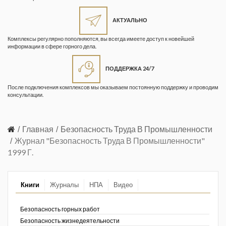
Жизнь замечательных людей
Кузбасса. Информационный
АКТУАЛЬНО
бюллетень
Комплексы регулярно пополняются, вы всегда имеете доступ к новейшей
информации в сфере горного дела.
Информационный бюллетень
«Охрана труда и промышленная
ПОДДЕРЖКА 24/7
безопасность»
После подключения комплексов мы оказываем постоянную поддержку и проводим
Информационный бюллетень
консультации.
Федеральной службы по
экологическому, технологическому и
атомному надзору
Главная
Безопасность Труда В Промышленности
Журнал "Безопасность Труда В Промышленности"
Информация и космос
1999 Г.
Маркшейдерия и недропользование
Книги
Журналы
НПА
Видео
Маркшейдерский вестник
Медицина катастроф
Безопасность горных работ
Безопасность жизнедеятельности
Минеральные ресурсы России