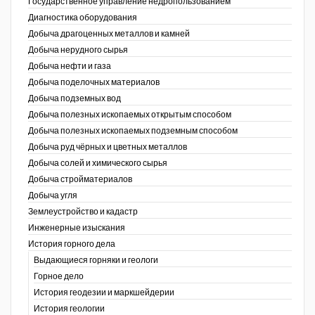
Государственное управление недропользованием
Диагностика оборудования
Уголь Кузбасса
Добыча драгоценных металлов и камней
Добыча нерудного сырья
Химагрегаты
Добыча нефти и газа
Электроэнергия. Передача и
Добыча поделочных материалов
распределение
Добыча подземных вод
Добыча полезных ископаемых открытым способом
Coal People Magazine
Добыча полезных ископаемых подземным способом
Добыча руд чёрных и цветных металлов
PWC
Добыча солей и химического сырья
Добыча стройматериалов
Добыча угля
Землеустройство и кадастр
г.)
Инженерные изыскания
История горного дела
Выдающиеся горняки и геологи
Горное дело
История геодезии и маркшейдерии
История геологии