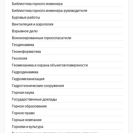
Библиотека горного инженера
Недропользование XXI век
Библиотека горного инженера-руководителя
Буровые работы
Нефтегазовые технологии
Вентиляция и аэрология
Взрывное дело
Нефтегазовая вертикаль
Военизированные горноспасатели
Геодинамика
НефтьГазПраво
Геоинформатика
Промышленность и безопасность
ов,
Геология
ая
Геомеханика и охрана объектов поверхности
Разведка и охрана недр
Гидродинамика
Гидромеханизация
Сибирский форум
Гидротехнические сооружения
"События и люди" (газета ОАО
Горная наука
"СУЭК")
Государственные доклады
Горное образование
Стандарт качества
Горное право
Горные компании
Сфера. Нефть и газ
Горняки и культура
Уголь