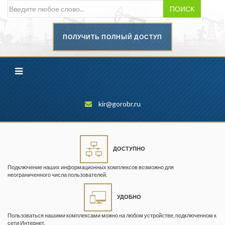
ПОИСК
ПОЛУЧИТЬ ПОЛНЫЙ ДОСТУП
Безопасность труда в
промышленности
Вестник научного центра по
безопасности работ в угольной
промышленности
kir@gorobr.ru
Горная промышленность
Горное дело
ДОСТУПНО
Горный журнал
Подключение наших информационных комплексов возможно для
Горный кодекс
неограниченного числа пользователей.
Геопрофи
УДОБНО
Горнопромышленные ведомости
Пользоваться нашими комплексами можно на любом устройстве, подключенном к
сети Интернет.