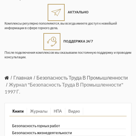
Жизнь замечательных людей
Кузбасса. Информационный
АКТУАЛЬНО
бюллетень
Комплексы регулярно пополняются, вы всегда имеете доступ к новейшей
информации в сфере горного дела.
Информационный бюллетень
«Охрана труда и промышленная
ПОДДЕРЖКА 24/7
безопасность»
После подключения комплексов мы оказываем постоянную поддержку и проводим
Информационный бюллетень
консультации.
Федеральной службы по
экологическому, технологическому и
атомному надзору
Главная
Безопасность Труда В Промышленности
Журнал "Безопасность Труда В Промышленности"
Информация и космос
1997 Г.
Маркшейдерия и недропользование
Книги
Журналы
НПА
Видео
Маркшейдерский вестник
Медицина катастроф
Безопасность горных работ
Безопасность жизнедеятельности
Минеральные ресурсы России