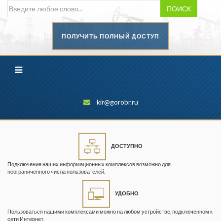
ПОИСК
ПОЛУЧИТЬ ПОЛНЫЙ ДОСТУП
Безопасность труда в
промышленности
Вестник научного центра по
безопасности работ в угольной
промышленности
kir@gorobr.ru
Горная промышленность
Горное дело
ДОСТУПНО
Горный журнал
Подключение наших информационных комплексов возможно для
Горный кодекс
неограниченного числа пользователей.
Геопрофи
УДОБНО
Горнопромышленные ведомости
Пользоваться нашими комплексами можно на любом устройстве, подключенном к
сети Интернет.