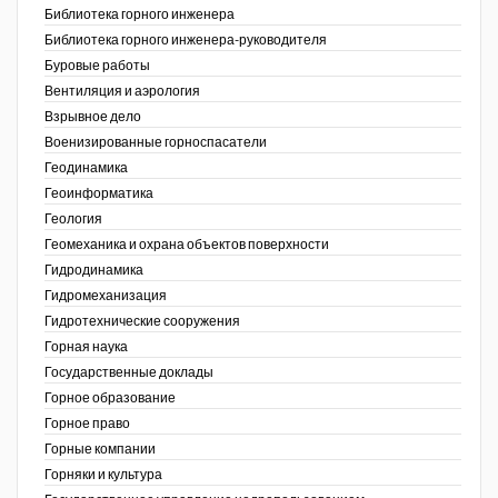
Библиотека горного инженера
Недропользование XXI век
Библиотека горного инженера-руководителя
Буровые работы
Нефтегазовые технологии
Вентиляция и аэрология
Взрывное дело
Нефтегазовая вертикаль
Военизированные горноспасатели
Геодинамика
НефтьГазПраво
Геоинформатика
Промышленность и безопасность
ов,
Геология
ая
Геомеханика и охрана объектов поверхности
Разведка и охрана недр
Гидродинамика
Гидромеханизация
Сибирский форум
Гидротехнические сооружения
"События и люди" (газета ОАО
Горная наука
"СУЭК")
Государственные доклады
Горное образование
Стандарт качества
Горное право
Горные компании
Сфера. Нефть и газ
Горняки и культура
Уголь