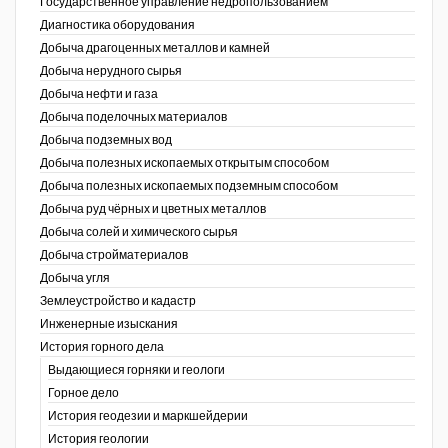
Государственное управление недропользованием
Диагностика оборудования
Уголь Кузбасса
Добыча драгоценных металлов и камней
Добыча нерудного сырья
Химагрегаты
Добыча нефти и газа
Электроэнергия. Передача и
Добыча поделочных материалов
распределение
Добыча подземных вод
Добыча полезных ископаемых открытым способом
Coal People Magazine
Добыча полезных ископаемых подземным способом
Добыча руд чёрных и цветных металлов
PWC
Добыча солей и химического сырья
Добыча стройматериалов
Добыча угля
Землеустройство и кадастр
г.)
Инженерные изыскания
История горного дела
Выдающиеся горняки и геологи
Горное дело
История геодезии и маркшейдерии
История геологии