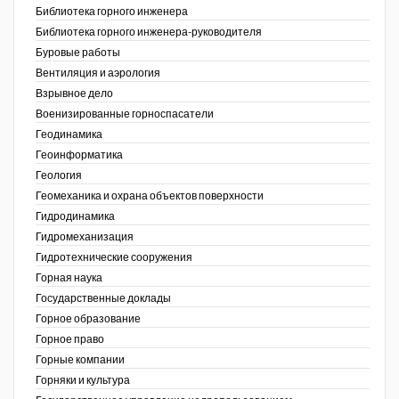
Библиотека горного инженера
Недропользование XXI век
Библиотека горного инженера-руководителя
Буровые работы
Нефтегазовые технологии
Вентиляция и аэрология
Взрывное дело
Нефтегазовая вертикаль
Военизированные горноспасатели
Геодинамика
НефтьГазПраво
Геоинформатика
Промышленность и безопасность
ов,
Геология
ая
Геомеханика и охрана объектов поверхности
Разведка и охрана недр
Гидродинамика
Гидромеханизация
Сибирский форум
Гидротехнические сооружения
"События и люди" (газета ОАО
Горная наука
"СУЭК")
Государственные доклады
Горное образование
Стандарт качества
Горное право
Горные компании
Сфера. Нефть и газ
Горняки и культура
Уголь