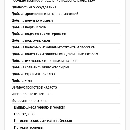
Государственное управление недропользованием
Диагностика оборудования
Уголь Кузбасса
Добыча драгоценных металлов и камней
Добыча нерудного сырья
Химагрегаты
Добыча нефти и газа
Электроэнергия. Передача и
Добыча поделочных материалов
распределение
Добыча подземных вод
Добыча полезных ископаемых открытым способом
Coal People Magazine
Добыча полезных ископаемых подземным способом
Добыча руд чёрных и цветных металлов
PWC
Добыча солей и химического сырья
Добыча стройматериалов
Добыча угля
Землеустройство и кадастр
г.)
Инженерные изыскания
История горного дела
Выдающиеся горняки и геологи
Горное дело
История геодезии и маркшейдерии
История геологии