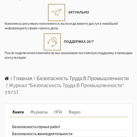
Жизнь замечательных людей
Кузбасса. Информационный
АКТУАЛЬНО
бюллетень
Комплексы регулярно пополняются, вы всегда имеете доступ к новейшей
информации в сфере горного дела.
Информационный бюллетень
«Охрана труда и промышленная
ПОДДЕРЖКА 24/7
безопасность»
После подключения комплексов мы оказываем постоянную поддержку и проводим
Информационный бюллетень
консультации.
Федеральной службы по
экологическому, технологическому и
атомному надзору
Главная
Безопасность Труда В Промышленности
Журнал "Безопасность Труда В Промышленности"
Информация и космос
1973 Г.
Маркшейдерия и недропользование
Книги
Журналы
НПА
Видео
Маркшейдерский вестник
Медицина катастроф
Безопасность горных работ
Безопасность жизнедеятельности
Минеральные ресурсы России