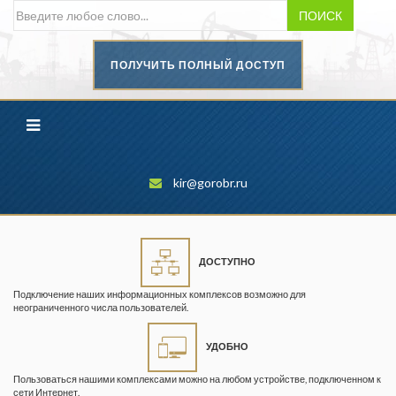
ПОИСК
ПОЛУЧИТЬ ПОЛНЫЙ ДОСТУП
Безопасность труда в
промышленности
Вестник научного центра по
безопасности работ в угольной
промышленности
kir@gorobr.ru
Горная промышленность
Горное дело
ДОСТУПНО
Горный журнал
Подключение наших информационных комплексов возможно для
Горный кодекс
неограниченного числа пользователей.
Геопрофи
УДОБНО
Горнопромышленные ведомости
Пользоваться нашими комплексами можно на любом устройстве, подключенном к
сети Интернет.