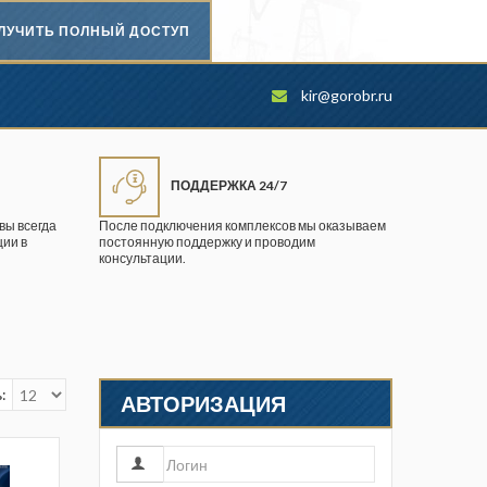
ЛУЧИТЬ ПОЛНЫЙ ДОСТУП
Безопасность труда в
kir@gorobr.ru
промышленности
Вестник научного центра по
безопасности работ в угольной
ПОДДЕРЖКА 24/7
промышленности
вы всегда
После подключения комплексов мы оказываем
ии в
постоянную поддержку и проводим
Горная промышленность
консультации.
Горное дело
Горный журнал
Горный кодекс
:
АВТОРИЗАЦИЯ
Геопрофи
Горнопромышленные ведомости