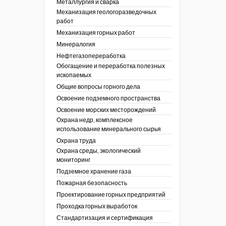
Металлургия и сварка
Механизация геологоразведочных
работ
Механизация горных работ
Минералогия
Нефтегазопереработка
Обогащение и переработка полезных
ископаемых
Общие вопросы горного дела
Освоение подземного пространства
Освоение морских месторождений
Охрана недр, комплексное
использование минерального сырья
Охрана труда
Охрана среды, экологический
мониторинг
Подземное хранение газа
Пожарная безопасность
Проектирование горных предприятий
Проходка горных выработок
Стандартизация и сертификация