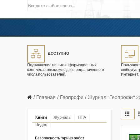
ДОСТУПНО
Подключение наших информационных
Пользоват
комплексов возможно для неограниченного
любом уст
числа пользователей.
Интернет.
Главная
Геопрофи
Журнал "Геопрофи" 20
Книги
Журналы
НПА
Видео
в промышленности
ции. 2026 год
Безопасность горных работ