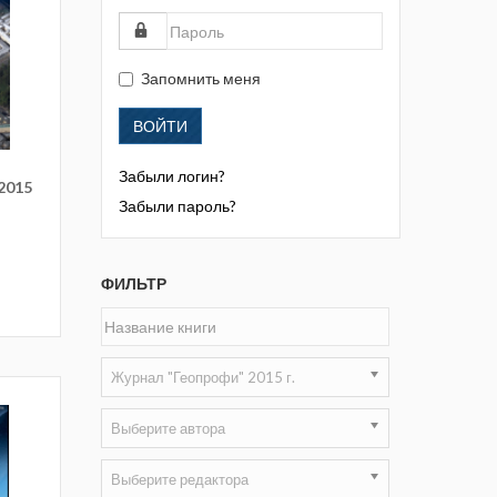
Жизнь замечательных людей
Кузбасса. Информационный
бюллетень
Запомнить меня
Информационный бюллетень
ВОЙТИ
«Охрана труда и промышленная
безопасность»
Забыли логин?
2015
Информационный бюллетень
Забыли пароль?
Федеральной службы по
экологическому, технологическому и
атомному надзору
ФИЛЬТР
Информация и космос
Маркшейдерия и недропользование
Журнал "Геопрофи" 2015 г.
Маркшейдерский вестник
Выберите автора
Медицина катастроф
Выберите редактора
Минеральные ресурсы России