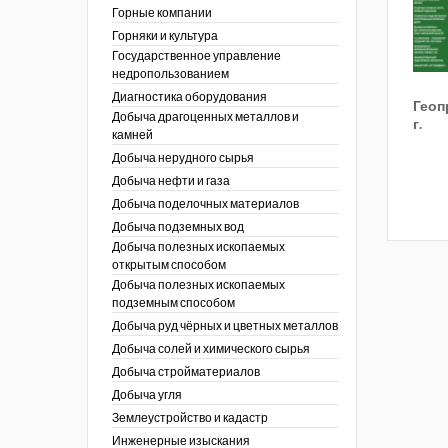
ы России
Горные компании
I век
кументы
Горняки и культура
ных работ
огии
Государственное управление
ы
аль
недропользованием
в
Диагностика оборудования
Геоп
Добыча драгоценных металлов и
езопасность
г.
камней
ы
др
Добыча нерудного сырья
кументы
Добыча нефти и газа
х выработок, меры
зета ОАО "СУЭК")
Добыча поделочных материалов
сные зоны
ы
Добыча подземных вод
Добыча полезных ископаемых
кументы
открытым способом
боты
Добыча полезных ископаемых
ы
подземным способом
кументы
едача и
Добыча руд чёрных и цветных металлов
ные ископаемые
Добыча солей и химического сырья
 сырье
Добыча стройматериалов
Добыча угля
ты
Землеустройство и кадастр
окументы
Инженерные изыскания
отвода земель