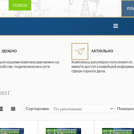
ПОИСК
ПО
УДОБНО
АКТУАЛЬНО
ься нашими комплексами можно на
Комплексы регулярно пополняются, 
ройстве, подключенном к сети
имеете доступ к новейшей информац
сфере горного дела.
15 Г.
Сортировка:
Показать