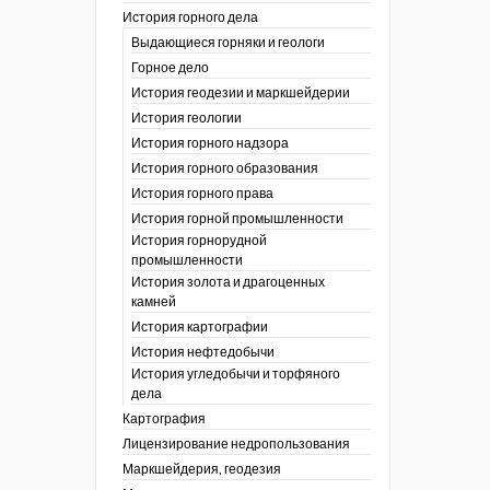
История горного дела
 гг.)
Выдающиеся горняки и геологи
ния графической
Горное дело
История геодезии и маркшейдерии
ты
История геологии
окументы
, глобальное
История горного надзора
История горного образования
ты
История горного права
окументы
История горной промышленности
ийской
История горнорудной
промышленности
бных органов по
История золота и драгоценных
дропользования
камней
адзора
История картографии
убежных стран
История нефтедобычи
История угледобычи и торфяного
дела
Картография
Лицензирование недропользования
Маркшейдерия, геодезия