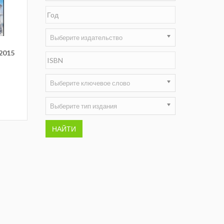
Недропользование XXI век
Нефтегазовые технологии
Выберите издательство
2015
Нефтегазовая вертикаль
НефтьГазПраво
Выберите ключевое слово
Промышленность и безопасность
Выберите тип издания
Разведка и охрана недр
НАЙТИ
Сибирский форум
"События и люди" (газета ОАО
"СУЭК")
Стандарт качества
Сфера. Нефть и газ
Уголь