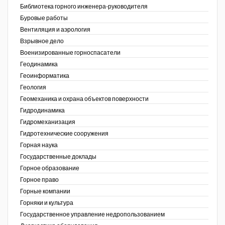
Библиотека горного инженера-руководителя
Недропользование XXI век
Буровые работы
Вентиляция и аэрология
Нефтегазовые технологии
Взрывное дело
Военизированные горноспасатели
Нефтегазовая вертикаль
Геодинамика
Геоинформатика
НефтьГазПраво
ов,
Геология
ая
Промышленность и безопасность
Геомеханика и охрана объектов поверхности
Гидродинамика
Разведка и охрана недр
Гидромеханизация
Гидротехнические сооружения
Сибирский форум
Горная наука
"События и люди" (газета ОАО
Государственные доклады
"СУЭК")
Горное образование
Горное право
Стандарт качества
Горные компании
Горняки и культура
Сфера. Нефть и газ
Государственное управление недропользованием
Уголь