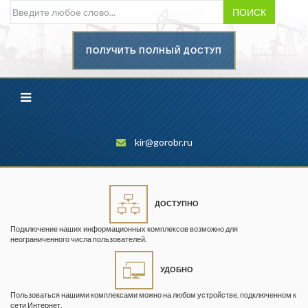
ПОИСК
ПОЛУЧИТЬ ПОЛНЫЙ ДОСТУП
Безопасность труда в
промышленности
Вестник научного центра по
безопасности работ в угольной
промышленности
kir@gorobr.ru
Горная промышленность
Горное дело
ДОСТУПНО
Горный журнал
Подключение наших информационных комплексов возможно для
Горный кодекс
неограниченного числа пользователей.
Геопрофи
УДОБНО
Горнопромышленные ведомости
Пользоваться нашими комплексами можно на любом устройстве, подключенном к
сети Интернет.