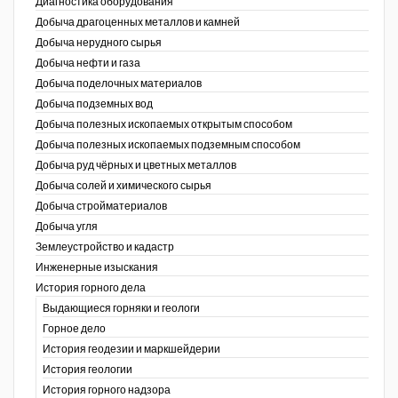
Диагностика оборудования
Добыча драгоценных металлов и камней
Уголь Кузбасса
Добыча нерудного сырья
Добыча нефти и газа
Химагрегаты
Добыча поделочных материалов
Электроэнергия. Передача и
Добыча подземных вод
распределение
Добыча полезных ископаемых открытым способом
Добыча полезных ископаемых подземным способом
Coal People Magazine
Добыча руд чёрных и цветных металлов
Добыча солей и химического сырья
PWC
Добыча стройматериалов
Добыча угля
Землеустройство и кадастр
г.)
Инженерные изыскания
История горного дела
Выдающиеся горняки и геологи
Горное дело
История геодезии и маркшейдерии
История геологии
История горного надзора
ганов