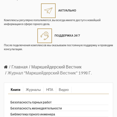
Жизнь замечательных людей
Кузбасса. Информационный
АКТУАЛЬНО
бюллетень
Комплексы регулярно пополняются, вы всегда имеете доступ к новейшей
информации в сфере горного дела.
Информационный бюллетень
«Охрана труда и промышленная
ПОДДЕРЖКА 24/7
безопасность»
После подключения комплексов мы оказываем постоянную поддержку и проводим
Информационный бюллетень
консультации.
Федеральной службы по
экологическому, технологическому и
атомному надзору
Главная
Маркшейдерский Вестник
Журнал "Маркшейдерский Вестник" 1998 Г.
Информация и космос
Маркшейдерия и недропользование
Книги
Журналы
НПА
Видео
Маркшейдерский вестник
Безопасность горных работ
Медицина катастроф
Безопасность жизнедеятельности
Библиотека горного инженера
Минеральные ресурсы России