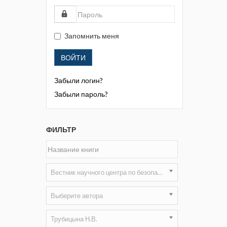
Жизнь замечательных людей
Кузбасса. Информационный
бюллетень
Запомнить меня
Информационный бюллетень
ВОЙТИ
«Охрана труда и промышленная
безопасность»
Забыли логин?
Информационный бюллетень
Забыли пароль?
Федеральной службы по
экологическому, технологическому и
атомному надзору
ФИЛЬТР
Информация и космос
Маркшейдерия и недропользование
Вестник научного центра по безопасности работ в угольной промышленности
Маркшейдерский вестник
Выберите автора
Медицина катастроф
Трубицына Н.В.
Минеральные ресурсы России