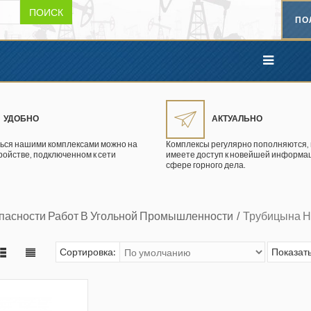
ПОИСК
ПО
УДОБНО
АКТУАЛЬНО
ься нашими комплексами можно на
Комплексы регулярно пополняются, 
ройстве, подключенном к сети
имеете доступ к новейшей информац
сфере горного дела.
опасности Работ В Угольной Промышленности
Трубицына Н
Сортировка:
Показать