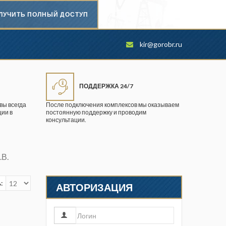
ЛУЧИТЬ ПОЛНЫЙ ДОСТУП
Безопасность труда в
kir@gorobr.ru
промышленности
Вестник научного центра по
безопасности работ в угольной
ПОДДЕРЖКА 24/7
промышленности
вы всегда
После подключения комплексов мы оказываем
ии в
постоянную поддержку и проводим
Горная промышленность
консультации.
Горное дело
.В.
Горный журнал
Горный кодекс
:
АВТОРИЗАЦИЯ
Геопрофи
Горнопромышленные ведомости