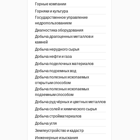
ы России
Горные компании
I век
кументы
Горняки и культура
ных работ
огии
Государственное управление
ы
аль
недропользованием
в
Диагностика оборудования
Добыча драгоценных металлов и
езопасность
камней
ы
др
Добыча нерудного сырья
кументы
Добыча нефти и газа
х выработок, меры
зета ОАО "СУЭК")
Добыча поделочных материалов
сные зоны
ы
Добыча подземных вод
Добыча полезных ископаемых
кументы
открытым способом
боты
Добыча полезных ископаемых
ы
подземным способом
кументы
едача и
Добыча руд чёрных и цветных металлов
ные ископаемые
Добыча солей и химического сырья
 сырье
Добыча стройматериалов
Добыча угля
ты
Землеустройство и кадастр
окументы
Инженерные изыскания
отвода земель