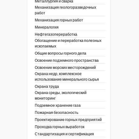
Металлургия и сварка
Механизация геологоразведочных
работ
Механизация горных работ
Минералогия
Нефтегазопереработка
Обогащение и переработка полезных
ископаемых
Общие вопросы горного дела
Освоение подземного пространства
Освоение морских месторождений
Охрана недр, комплексное
использование минерального сырья
Охрана труда
Охрана среды, экологический
мониторинг
Подземное хранение газа
Пожарная безопасность
Проектирование горных предприятий
Проходка горных выработок
Стандартизация и сертификация