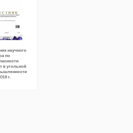
ник научного
ра по
пасности
т в угольной
мышленности
018 г.