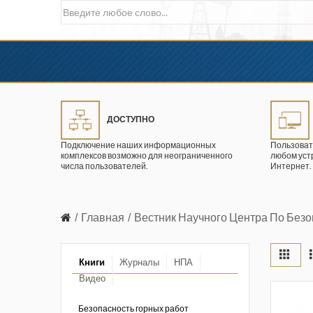
ДОСТУПНО
Подключение наших информационных
Пользоват
комплексов возможно для неограниченного
любом уст
числа пользователей.
Интернет.
Главная
Вестник Научного Центра По Без
Книги
Журналы
НПА
Видео
в промышленности
ции. 2026 год
Безопасность горных работ