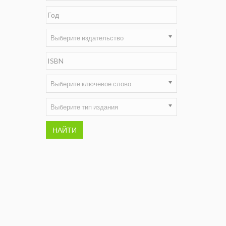
Недропользование XXI век
Нефтегазовые технологии
Выберите издательство
Нефтегазовая вертикаль
НефтьГазПраво
Выберите ключевое слово
Промышленность и безопасность
Выберите тип издания
Разведка и охрана недр
НАЙТИ
Сибирский форум
"События и люди" (газета ОАО
"СУЭК")
Стандарт качества
Сфера. Нефть и газ
Уголь