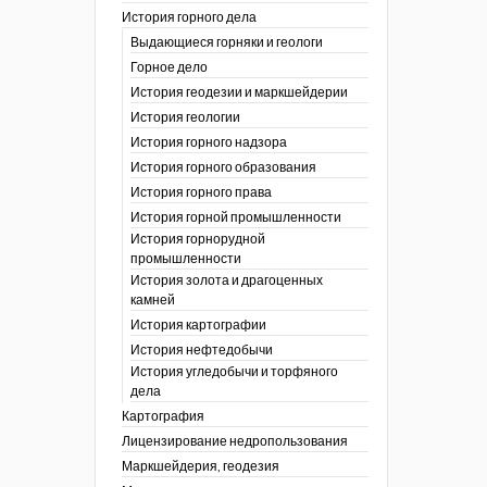
История горного дела
 гг.)
Выдающиеся горняки и геологи
ния графической
Горное дело
История геодезии и маркшейдерии
ты
История геологии
окументы
, глобальное
История горного надзора
История горного образования
ты
История горного права
окументы
История горной промышленности
ийской
История горнорудной
промышленности
бных органов по
История золота и драгоценных
дропользования
камней
адзора
История картографии
убежных стран
История нефтедобычи
История угледобычи и торфяного
дела
Картография
Лицензирование недропользования
Маркшейдерия, геодезия