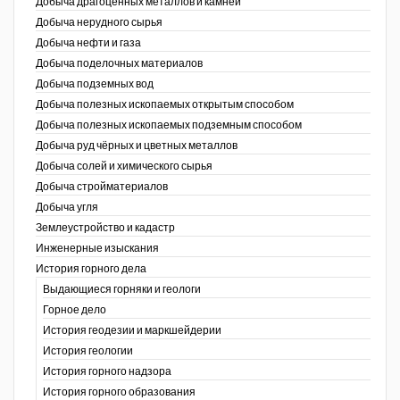
Добыча драгоценных металлов и камней
Добыча нерудного сырья
Уголь Кузбасса
Добыча нефти и газа
Добыча поделочных материалов
Химагрегаты
Добыча подземных вод
Электроэнергия. Передача и
Добыча полезных ископаемых открытым способом
распределение
Добыча полезных ископаемых подземным способом
Добыча руд чёрных и цветных металлов
Coal People Magazine
Добыча солей и химического сырья
Добыча стройматериалов
PWC
Добыча угля
Землеустройство и кадастр
г.)
Инженерные изыскания
История горного дела
Выдающиеся горняки и геологи
Горное дело
История геодезии и маркшейдерии
История геологии
История горного надзора
ганов
История горного образования