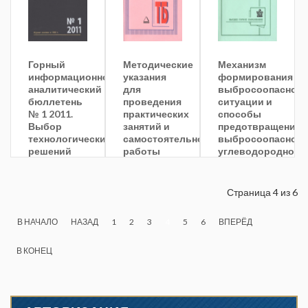
Горный
Методические
Механизм
информационно-
указания
формирования
аналитический
для
выбросоопасной
бюллетень
проведения
ситуации и
№ 1 2011.
практических
способы
Выбор
занятий и
предотвращения
технологических
самостоятельной
выбросоопасност
решений
работы
углеводородного
при
студентов
массива
разработке
по
сильногазоносных
дисциплине
Страница 4 из 6
и
Взрывобезопасность
выбросоопасных
горных
В НАЧАЛО
НАЗАД
1
2
3
4
5
6
ВПЕРЁД
пластов
систем
Восточного
Донбасса
В КОНЕЦ