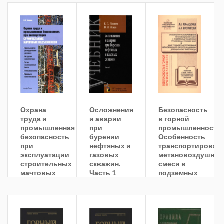
Охрана
Осложнения
Безопасность
труда и
и аварии
в горной
промышленная
при
промышленности.
безопасность
бурении
Особенность
при
нефтяных и
транспортирован
эксплуатации
газовых
метановоздушной
строительных
скважин.
смеси в
мачтовых
Часть 1
подземных
подъемников
дегазационных
трубопроводах
угольных
шахт.
Выбор