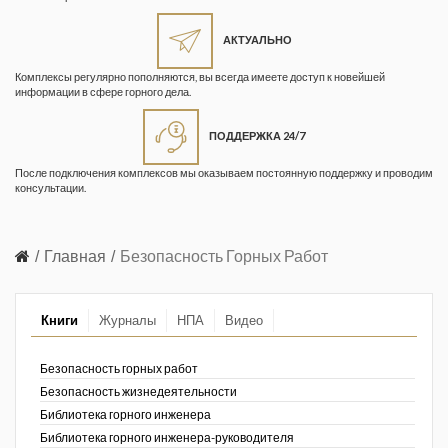
Жизнь замечательных людей
Кузбасса. Информационный
АКТУАЛЬНО
бюллетень
Комплексы регулярно пополняются, вы всегда имеете доступ к новейшей
информации в сфере горного дела.
Информационный бюллетень
«Охрана труда и промышленная
ПОДДЕРЖКА 24/7
безопасность»
После подключения комплексов мы оказываем постоянную поддержку и проводим
Информационный бюллетень
консультации.
Федеральной службы по
экологическому, технологическому и
атомному надзору
Главная
Безопасность Горных Работ
Информация и космос
Книги
Журналы
НПА
Видео
Маркшейдерия и недропользование
Маркшейдерский вестник
Безопасность горных работ
Безопасность жизнедеятельности
Медицина катастроф
Библиотека горного инженера
Библиотека горного инженера-руководителя
Минеральные ресурсы России