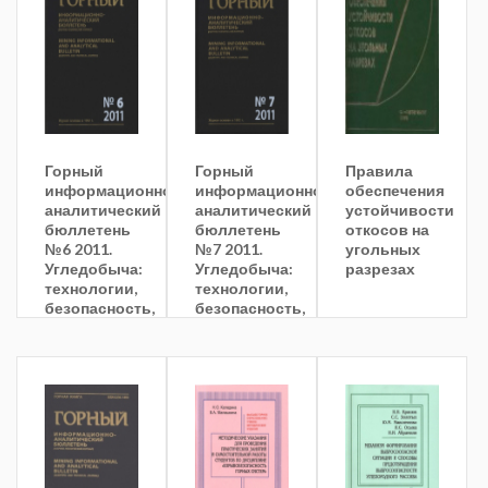
режимов
транспортирован
метановоздушной
смеси по
подземному
дегазационному
трубопроводу
Горный
Горный
Правила
информационно-
информационно-
обеспечения
аналитический
аналитический
устойчивости
бюллетень
бюллетень
откосов на
№6 2011.
№7 2011.
угольных
Угледобыча:
Угледобыча:
разрезах
технологии,
технологии,
безопасность,
безопасность,
переработка
переработки
и
и
обогащение
обогащение