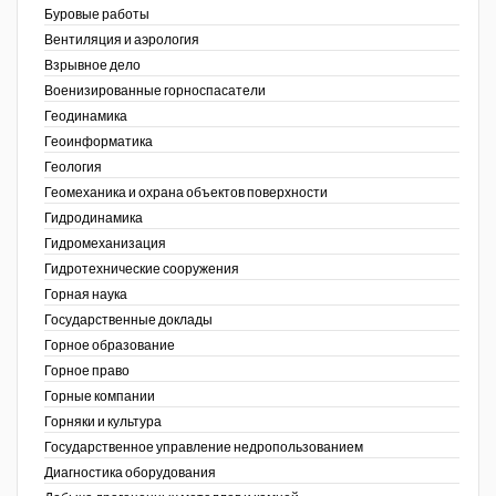
Буровые работы
Недропользование XXI век
Вентиляция и аэрология
Взрывное дело
Нефтегазовые технологии
Военизированные горноспасатели
Геодинамика
Нефтегазовая вертикаль
Геоинформатика
ов,
Геология
НефтьГазПраво
ая
Геомеханика и охрана объектов поверхности
Промышленность и безопасность
Гидродинамика
Гидромеханизация
Разведка и охрана недр
Гидротехнические сооружения
Горная наука
Сибирский форум
Государственные доклады
"События и люди" (газета ОАО
Горное образование
"СУЭК")
Горное право
Горные компании
Стандарт качества
Горняки и культура
Государственное управление недропользованием
Сфера. Нефть и газ
Диагностика оборудования
Уголь