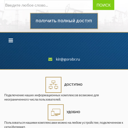
ПОИСК
ПОЛУЧИТЬ ПОЛНЫЙ ДОСТУП
Безопасность труда в
промышленности
Вестник научного центра по
безопасности работ в угольной
промышленности
kir@gorobr.ru
Горная промышленность
Горное дело
ДОСТУПНО
Горный журнал
Подключение наших информационных комплексов возможно для
Горный кодекс
неограниченного числа пользователей.
Геопрофи
УДОБНО
Горнопромышленные ведомости
Пользоваться нашими комплексами можно на любом устройстве, подключенном к
сети Интернет.