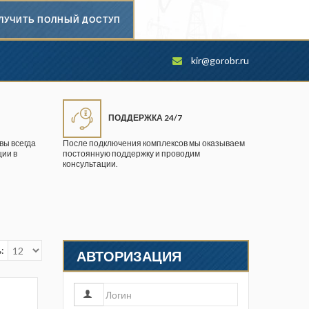
ЛУЧИТЬ ПОЛНЫЙ ДОСТУП
Безопасность труда в
kir@gorobr.ru
промышленности
Вестник научного центра по
безопасности работ в угольной
ПОДДЕРЖКА 24/7
промышленности
вы всегда
После подключения комплексов мы оказываем
ии в
постоянную поддержку и проводим
Горная промышленность
консультации.
Горное дело
Горный журнал
Горный кодекс
:
АВТОРИЗАЦИЯ
Геопрофи
Горнопромышленные ведомости