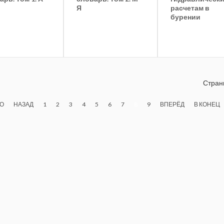
Я
расчетам в
бурении
Страни
ЛО
НАЗАД
1
2
3
4
5
6
7
8
9
ВПЕРЁД
В КОНЕЦ