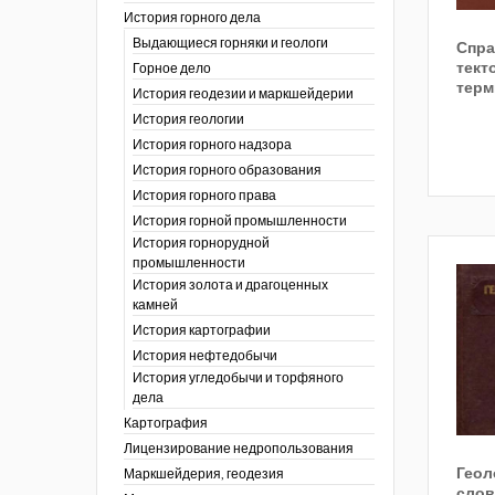
История горного дела
 гг.)
Выдающиеся горняки и геологи
Спра
ния графической
тект
Горное дело
терм
История геодезии и маркшейдерии
ты
История геологии
окументы
, глобальное
История горного надзора
История горного образования
ты
История горного права
окументы
История горной промышленности
ийской
История горнорудной
промышленности
бных органов по
История золота и драгоценных
дропользования
камней
адзора
История картографии
убежных стран
История нефтедобычи
История угледобычи и торфяного
дела
Картография
Лицензирование недропользования
Геол
Маркшейдерия, геодезия
слов