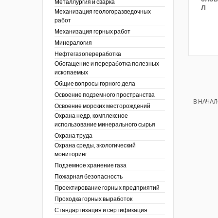
Металлургия и сварка
Л
Механизация геологоразведочных
работ
Механизация горных работ
Минералогия
Нефтегазопереработка
Обогащение и переработка полезных
ископаемых
Общие вопросы горного дела
Освоение подземного пространства
В НАЧА
Освоение морских месторождений
Охрана недр, комплексное
использование минерального сырья
Охрана труда
Охрана среды, экологический
мониторинг
Подземное хранение газа
Пожарная безопасность
Проектирование горных предприятий
Проходка горных выработок
Стандартизация и сертификация