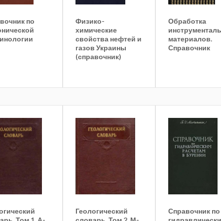
вочник по
Физико-
Обработка
онической
химические
инструментал
инологии
свойства нефтей и
материалов.
газов Украины
Справочник
(справочник)
огический
Геологический
Справочник по
арь. Том 1. А-
словарь. Том 2. М-
гидравлическ