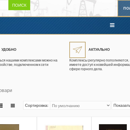
ПОИСК
ПО
УДОБНО
АКТУАЛЬНО
ься нашими комплексами можно на
Комплексы регулярно пополняются, 
ройстве, подключенном к сети
имеете доступ к новейшей информац
сфере горного дела.
овари
Сортировка:
Показать