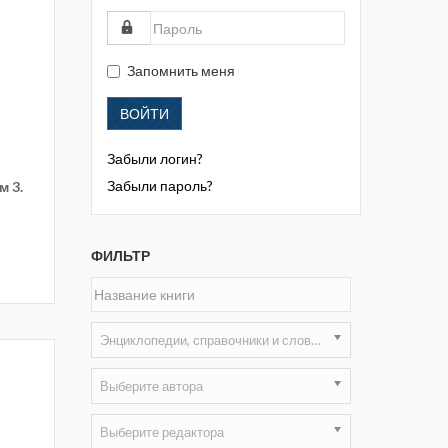
Жизнь замечательных людей
Кузбасса. Информационный
бюллетень
Запомнить меня
Информационный бюллетень
ВОЙТИ
«Охрана труда и промышленная
безопасность»
Забыли логин?
Информационный бюллетень
Забыли пароль?
м 3.
Федеральной службы по
экологическому, технологическому и
атомному надзору
ФИЛЬТР
Информация и космос
Маркшейдерия и недропользование
Энциклопедии, справочники и словари
Маркшейдерский вестник
Выберите автора
Медицина катастроф
Выберите редактора
Минеральные ресурсы России