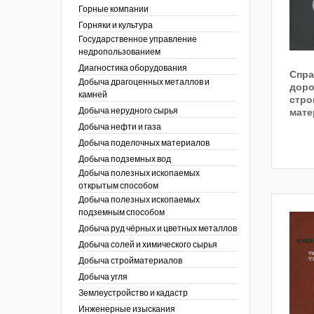
ы России
Горные компании
I век
кументы
Горняки и культура
ных работ
огии
Государственное управление
ы
аль
недропользованием
в
Диагностика оборудования
Спра
Добыча драгоценных металлов и
езопасность
доро
камней
ы
стро
др
Добыча нерудного сырья
мате
кументы
Добыча нефти и газа
х выработок, меры
зета ОАО "СУЭК")
Добыча поделочных материалов
сные зоны
ы
Добыча подземных вод
Добыча полезных ископаемых
кументы
открытым способом
боты
Добыча полезных ископаемых
ы
подземным способом
кументы
едача и
Добыча руд чёрных и цветных металлов
ные ископаемые
Добыча солей и химического сырья
 сырье
Добыча стройматериалов
Добыча угля
ты
Землеустройство и кадастр
окументы
Инженерные изыскания
отвода земель