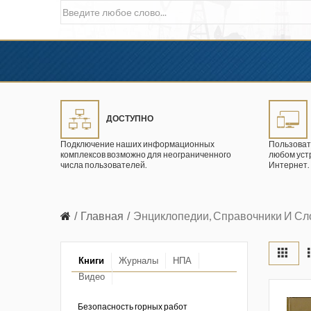
ДОСТУПНО
Подключение наших информационных
Пользоват
комплексов возможно для неограниченного
любом уст
числа пользователей.
Интернет.
Главная
Энциклопедии, Справочники И Сл
Книги
Журналы
НПА
Видео
в промышленности
ции. 2026 год
Безопасность горных работ