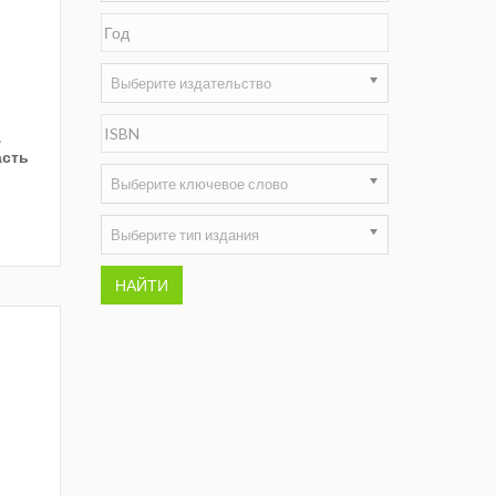
Недропользование XXI век
Нефтегазовые технологии
Выберите издательство
Нефтегазовая вертикаль
.
асть
НефтьГазПраво
Выберите ключевое слово
Промышленность и безопасность
Выберите тип издания
Разведка и охрана недр
НАЙТИ
Сибирский форум
"События и люди" (газета ОАО
"СУЭК")
Стандарт качества
Сфера. Нефть и газ
Уголь