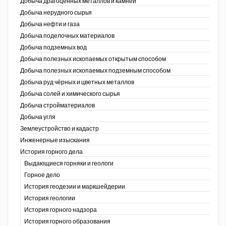
Добыча драгоценных металлов и камней
Добыча нерудного сырья
Уголь Кузбасса
Добыча нефти и газа
Добыча поделочных материалов
Химагрегаты
Добыча подземных вод
Электроэнергия. Передача и
Добыча полезных ископаемых открытым способом
распределение
Добыча полезных ископаемых подземным способом
Добыча руд чёрных и цветных металлов
Coal People Magazine
Добыча солей и химического сырья
Добыча стройматериалов
PWC
Добыча угля
Землеустройство и кадастр
г.)
Инженерные изыскания
История горного дела
Выдающиеся горняки и геологи
Горное дело
История геодезии и маркшейдерии
История геологии
История горного надзора
ганов
История горного образования