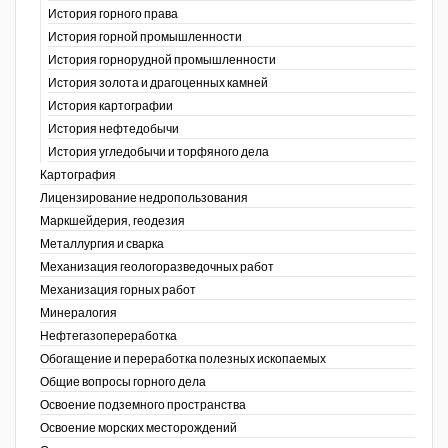
История горного права
История горной промышленности
История горнорудной промышленности
История золота и драгоценных камней
История картографии
История нефтедобычи
История угледобычи и торфяного дела
Картография
Лицензирование недропользования
Маркшейдерия, геодезия
Металлургия и сварка
Механизация геологоразведочных работ
Механизация горных работ
Минералогия
Нефтегазопереработка
Обогащение и переработка полезных ископаемых
Общие вопросы горного дела
Освоение подземного пространства
Освоение морских месторождений