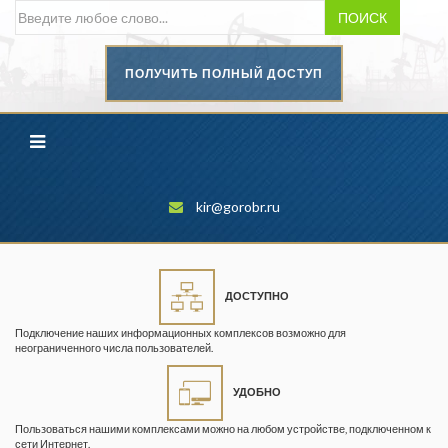
ПОИСК
ПОЛУЧИТЬ ПОЛНЫЙ ДОСТУП
Безопасность труда в
промышленности
Вестник научного центра по
безопасности работ в угольной
промышленности
kir@gorobr.ru
Горная промышленность
Горное дело
ДОСТУПНО
Горный журнал
Подключение наших информационных комплексов возможно для
Горный кодекс
неограниченного числа пользователей.
Геопрофи
УДОБНО
Горнопромышленные ведомости
Пользоваться нашими комплексами можно на любом устройстве, подключенном к
сети Интернет.