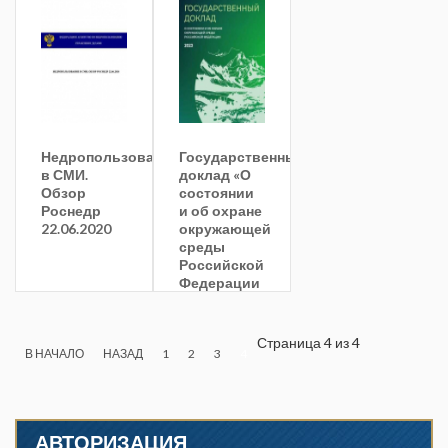
Недропользование
Государственный
в СМИ.
доклад «О
Обзор
состоянии
Роснедр
и об охране
22.06.2020
окружающей
среды
Российской
Федерации
в 2023
году»
Страница 4 из 4
В НАЧАЛО
НАЗАД
1
2
3
4
АВТОРИЗАЦИЯ