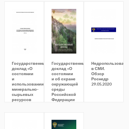
в 2012
в 2005
году»
году»
Государственный
Государственный
Недропользовани
доклад «О
доклад «О
в СМИ.
состоянии
состоянии
Обзор
и
и об охране
Роснедр
использовании
окружающей
29.05.2020
минерально-
среды
сырьевых
Российской
ресурсов
Федерации
Российской
в 2018
Федерации
году»
в 2001
году»