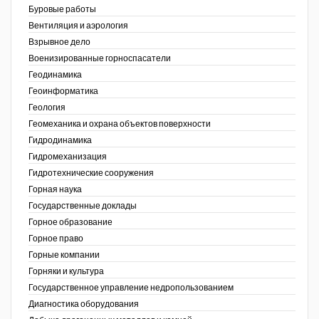
Буровые работы
Недропользование XXI век
Вентиляция и аэрология
Взрывное дело
Нефтегазовые технологии
Военизированные горноспасатели
Геодинамика
Нефтегазовая вертикаль
Геоинформатика
ов,
Геология
НефтьГазПраво
ая
Геомеханика и охрана объектов поверхности
Промышленность и безопасность
Гидродинамика
Гидромеханизация
Разведка и охрана недр
Гидротехнические сооружения
Горная наука
Сибирский форум
Государственные доклады
"События и люди" (газета ОАО
Горное образование
"СУЭК")
Горное право
Горные компании
Стандарт качества
Горняки и культура
Государственное управление недропользованием
Сфера. Нефть и газ
Диагностика оборудования
Уголь