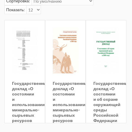
Сортировка:
Показать:
Государственный
Государственный
Государственный
доклад «О
доклад «О
доклад «О
состоянии
состоянии
состоянии
и
и
и об охране
использовании
использовании
окружающей
минерально-
минерально-
среды
сырьевых
сырьевых
Российской
ресурсов
ресурсов
Федерации
Российской
Российской
в 2010
Федерации
Федерации
году»