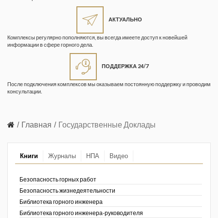
Жизнь замечательных людей
Кузбасса. Информационный
АКТУАЛЬНО
бюллетень
Комплексы регулярно пополняются, вы всегда имеете доступ к новейшей
информации в сфере горного дела.
Информационный бюллетень
«Охрана труда и промышленная
ПОДДЕРЖКА 24/7
безопасность»
После подключения комплексов мы оказываем постоянную поддержку и проводим
Информационный бюллетень
консультации.
Федеральной службы по
экологическому, технологическому и
атомному надзору
Главная
Государственные Доклады
Информация и космос
Книги
Журналы
НПА
Видео
Маркшейдерия и недропользование
Маркшейдерский вестник
Безопасность горных работ
Безопасность жизнедеятельности
Медицина катастроф
Библиотека горного инженера
Библиотека горного инженера-руководителя
Минеральные ресурсы России