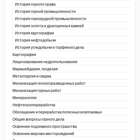
История горного права
История горной промышленности
История горнорудной промышленности
История золота и драгоценных камней
История картографии
История нефтедобычи
История угледобычи и торфяного дела
Картография
Лицензирование недропользования
Маркшейдерия, геодезия
Металлургия и сварка
Механизация геологоразведочных работ
Механизация горных работ
Минералогия
Нефтегазопереработка
Обогащение и переработка полезных ископаемых
Общие вопросы горного дела
Освоение подземного пространства
Освоение морских месторождений