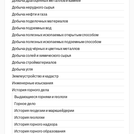
Добыча драгоценных металлов и камней
Добыча нерудного сырья
Уголь Кузбасса
Добыча нефти и газа
Добыча поделочных материалов
Химагрегаты
Добыча подземных вод
Электроэнергия. Передача и
Добыча полезных ископаемых открытым способом
распределение
Добыча полезных ископаемых подземным способом
Добыча руд чёрных и цветных металлов
Coal People Magazine
Добыча солей и химического сырья
Добыча стройматериалов
PWC
Добыча угля
Землеустройство и кадастр
г.)
Инженерные изыскания
История горного дела
Выдающиеся горняки и геологи
Горное дело
История геодезии и маркшейдерии
История геологии
История горного надзора
ганов
История горного образования