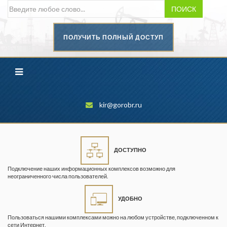
ПОИСК
ПОЛУЧИТЬ ПОЛНЫЙ ДОСТУП
Безопасность труда в
промышленности
Вестник научного центра по
безопасности работ в угольной
промышленности
kir@gorobr.ru
Горная промышленность
Горное дело
ДОСТУПНО
Горный журнал
Подключение наших информационных комплексов возможно для
Горный кодекс
неограниченного числа пользователей.
Геопрофи
УДОБНО
Горнопромышленные ведомости
Пользоваться нашими комплексами можно на любом устройстве, подключенном к
сети Интернет.