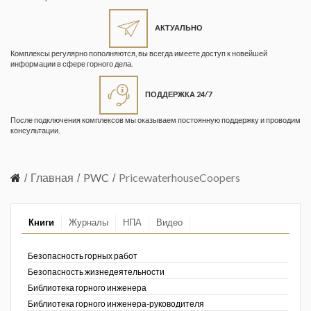
Жизнь замечательных людей
Кузбасса. Информационный
АКТУАЛЬНО
бюллетень
Комплексы регулярно пополняются, вы всегда имеете доступ к новейшей
информации в сфере горного дела.
Информационный бюллетень
«Охрана труда и промышленная
ПОДДЕРЖКА 24/7
безопасность»
После подключения комплексов мы оказываем постоянную поддержку и проводим
Информационный бюллетень
консультации.
Федеральной службы по
экологическому, технологическому и
атомному надзору
Главная
PWC
PricewaterhouseCoopers
Информация и космос
Книги
Журналы
НПА
Видео
Маркшейдерия и недропользование
Маркшейдерский вестник
Безопасность горных работ
Безопасность жизнедеятельности
Медицина катастроф
Библиотека горного инженера
Библиотека горного инженера-руководителя
Минеральные ресурсы России