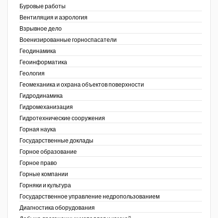
Буровые работы
Недропользование XXI век
Вентиляция и аэрология
Взрывное дело
Нефтегазовые технологии
Военизированные горноспасатели
Геодинамика
Нефтегазовая вертикаль
Геоинформатика
ов,
Геология
НефтьГазПраво
ая
Геомеханика и охрана объектов поверхности
Промышленность и безопасность
Гидродинамика
Гидромеханизация
Разведка и охрана недр
Гидротехнические сооружения
Горная наука
Сибирский форум
Государственные доклады
"События и люди" (газета ОАО
Горное образование
"СУЭК")
Горное право
Горные компании
Стандарт качества
Горняки и культура
Государственное управление недропользованием
Сфера. Нефть и газ
Диагностика оборудования
Уголь