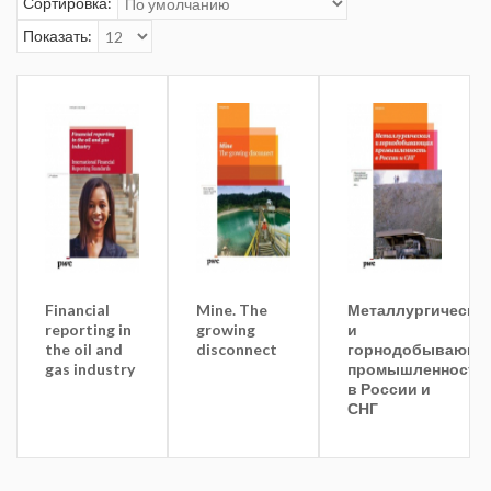
Сортировка:
Показать:
Financial
Mine. The
Металлургическа
reporting in
growing
и
the oil and
disconnect
горнодобывающа
gas industry
промышленность
в России и
СНГ