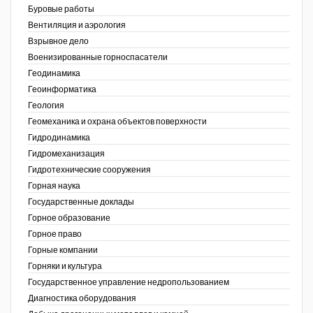
Буровые работы
Недропользование XXI век
Вентиляция и аэрология
Взрывное дело
Нефтегазовые технологии
Военизированные горноспасатели
Геодинамика
Нефтегазовая вертикаль
Геоинформатика
ов,
Геология
НефтьГазПраво
ая
Геомеханика и охрана объектов поверхности
Промышленность и безопасность
Гидродинамика
Гидромеханизация
Разведка и охрана недр
Гидротехнические сооружения
Горная наука
Сибирский форум
Государственные доклады
"События и люди" (газета ОАО
Горное образование
"СУЭК")
Горное право
Горные компании
Стандарт качества
Горняки и культура
Государственное управление недропользованием
Сфера. Нефть и газ
Диагностика оборудования
Уголь