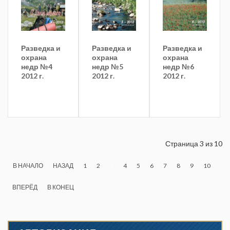
Разведка и
Разведка и
Разведка и
охрана
охрана
охрана
недр №4
недр №5
недр №6
2012 г.
2012 г.
2012 г.
Страница 3 из 10
В НАЧАЛО
НАЗАД
1
2
3
4
5
6
7
8
9
10
ВПЕРЁД
В КОНЕЦ