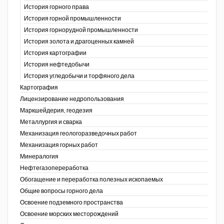
История горного права
История горной промышленности
История горнорудной промышленности
История золота и драгоценных камней
История картографии
История нефтедобычи
История угледобычи и торфяного дела
Картография
Лицензирование недропользования
Маркшейдерия, геодезия
Металлургия и сварка
Механизация геологоразведочных работ
Механизация горных работ
Минералогия
Нефтегазопереработка
Обогащение и переработка полезных ископаемых
Общие вопросы горного дела
Освоение подземного пространства
Освоение морских месторождений