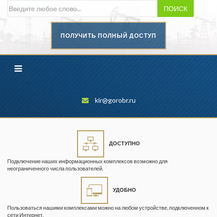
ПОИСК
ПОЛУЧИТЬ ПОЛНЫЙ ДОСТУП
Безопасность труда в
промышленности
Вестник научного центра по
безопасности работ в угольной
промышленности
kir@gorobr.ru
Горная промышленность
Горное дело
ДОСТУПНО
Горный журнал
Подключение наших информационных комплексов возможно для
Горный кодекс
неограниченного числа пользователей.
Геопрофи
УДОБНО
Горнопромышленные ведомости
Пользоваться нашими комплексами можно на любом устройстве, подключенном к
сети Интернет.