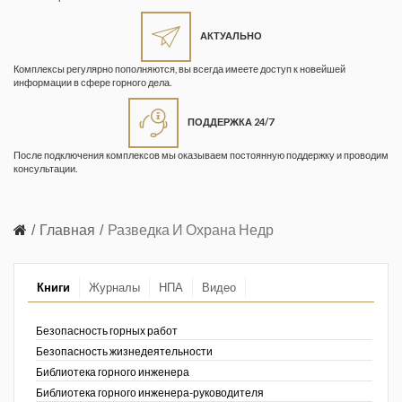
Жизнь замечательных людей
Кузбасса. Информационный
АКТУАЛЬНО
бюллетень
Комплексы регулярно пополняются, вы всегда имеете доступ к новейшей
информации в сфере горного дела.
Информационный бюллетень
«Охрана труда и промышленная
ПОДДЕРЖКА 24/7
безопасность»
После подключения комплексов мы оказываем постоянную поддержку и проводим
Информационный бюллетень
консультации.
Федеральной службы по
экологическому, технологическому и
атомному надзору
Главная
Разведка И Охрана Недр
Информация и космос
Книги
Журналы
НПА
Видео
Маркшейдерия и недропользование
Маркшейдерский вестник
Безопасность горных работ
Безопасность жизнедеятельности
Медицина катастроф
Библиотека горного инженера
Библиотека горного инженера-руководителя
Минеральные ресурсы России