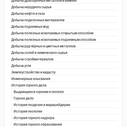
Добыча драгоценных металлов и камней
Добыча нерудного сырья
Уголь Кузбасса
Добыча нефти и газа
Добыча поделочных материалов
Химагрегаты
Добыча подземных вод
Электроэнергия. Передача и
Добыча полезных ископаемых открытым способом
распределение
Добыча полезных ископаемых подземным способом
Добыча руд чёрных и цветных металлов
Coal People Magazine
Добыча солей и химического сырья
Добыча стройматериалов
PWC
Добыча угля
Землеустройство и кадастр
г.)
Инженерные изыскания
История горного дела
Выдающиеся горняки и геологи
Горное дело
История геодезии и маркшейдерии
История геологии
История горного надзора
ганов
История горного образования