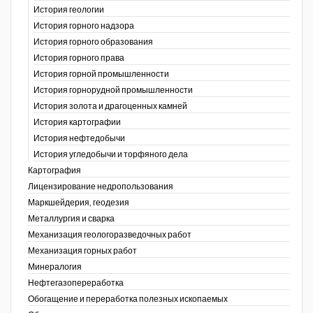
История геологии
История горного надзора
ганов
История горного образования
История горного права
История горной промышленности
История горнорудной промышленности
История золота и драгоценных камней
История картографии
История нефтедобычи
История угледобычи и торфяного дела
Картография
Лицензирование недропользования
Маркшейдерия, геодезия
Металлургия и сварка
Механизация геологоразведочных работ
Механизация горных работ
Минералогия
Нефтегазопереработка
Обогащение и переработка полезных ископаемых