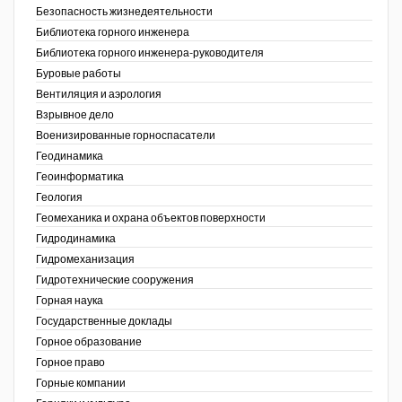
Безопасность жизнедеятельности
Недропользование XXI век
Библиотека горного инженера
Библиотека горного инженера-руководителя
Нефтегазовые технологии
Буровые работы
Вентиляция и аэрология
Нефтегазовая вертикаль
Взрывное дело
Военизированные горноспасатели
НефтьГазПраво
Геодинамика
Промышленность и безопасность
Геоинформатика
ов,
Геология
ая
Разведка и охрана недр
Геомеханика и охрана объектов поверхности
Гидродинамика
Сибирский форум
Гидромеханизация
"События и люди" (газета ОАО
Гидротехнические сооружения
"СУЭК")
Горная наука
Государственные доклады
Стандарт качества
Горное образование
Горное право
Сфера. Нефть и газ
Горные компании
Уголь