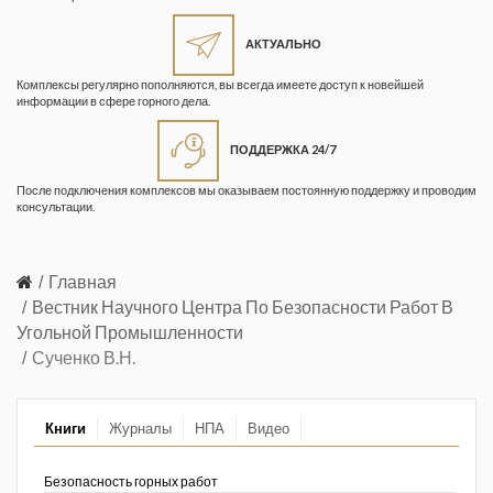
Жизнь замечательных людей
Кузбасса. Информационный
АКТУАЛЬНО
бюллетень
Комплексы регулярно пополняются, вы всегда имеете доступ к новейшей
информации в сфере горного дела.
Информационный бюллетень
«Охрана труда и промышленная
ПОДДЕРЖКА 24/7
безопасность»
После подключения комплексов мы оказываем постоянную поддержку и проводим
Информационный бюллетень
консультации.
Федеральной службы по
экологическому, технологическому и
атомному надзору
Главная
Вестник Научного Центра По Безопасности Работ В
Информация и космос
Угольной Промышленности
Сученко В.Н.
Маркшейдерия и недропользование
Маркшейдерский вестник
Книги
Журналы
НПА
Видео
Медицина катастроф
Безопасность горных работ
Минеральные ресурсы России