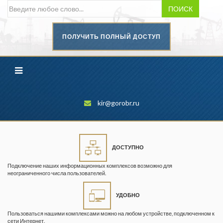
ПОИСК
ПОЛУЧИТЬ ПОЛНЫЙ ДОСТУП
Безопасность труда в
промышленности
Вестник научного центра по
безопасности работ в угольной
промышленности
kir@gorobr.ru
Горная промышленность
Горное дело
ДОСТУПНО
Горный журнал
Подключение наших информационных комплексов возможно для
Горный кодекс
неограниченного числа пользователей.
Геопрофи
УДОБНО
Горнопромышленные ведомости
Пользоваться нашими комплексами можно на любом устройстве, подключенном к
сети Интернет.