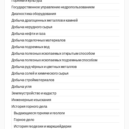
Горняки и культура
Государственное управление недропользованием
Уголь Кузбасса
Диагностика оборудования
Добыча драгоценных металлов и камней
Химагрегаты
Добыча нерудного сырья
Электроэнергия. Передача и
Добыча нефти и газа
распределение
Добыча поделочных материалов
Добыча подземных вод
Coal People Magazine
Добыча полезных ископаемых открытым способом
Добыча полезных ископаемых подземным способом
PWC
Добыча руд чёрных и цветных металлов
Добыча солей и химического сырья
Добыча стройматериалов
Добыча угля
Землеустройство и кадастр
г.)
Инженерные изыскания
История горного дела
Выдающиеся горняки и геологи
Горное дело
История геодезии и маркшейдерии